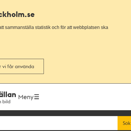
ockholm.se
tt sammanställa statistik och för att webbplatsen ska
or vi får använda
ällan
Meny
h bild
Sök