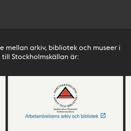
 mellan arkiv, bibliotek och museer i
till Stockholmskällan är:
Arbetarrörelsens arkiv och bibliotek