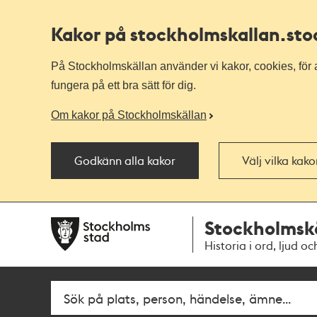
Kakor på stockholmskallan
.st
På Stockholmskällan använder vi kakor, cookies, för a
fungera på ett bra sätt för dig.
Om kakor på Stockholmskällan
Godkänn alla kakor
Välj vilka kak
Till
Till
Stockholmsk
navigationen
huvudinnehållet
Historia i ord, ljud oc
Fritextsök