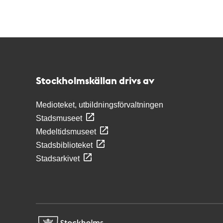
Kontakt
Stockholmskällan
Stockholmskällan drivs av
Medioteket, utbildningsförvaltningen
Stadsmuseet
Medeltidsmuseet
Stadsbiblioteket
Stadsarkivet