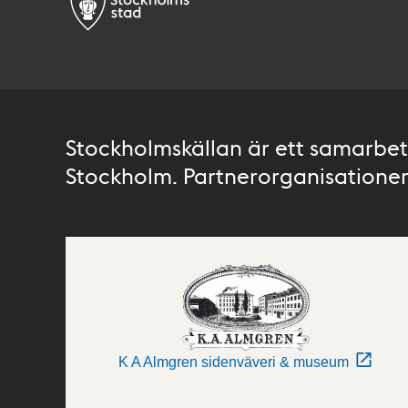
Stockholmskällan är ett samarbete
Stockholm. Partnerorganisationer 
K A Almgren sidenväveri & museum