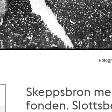
Fotogr
Skeppsbron med
fonden. Slotts