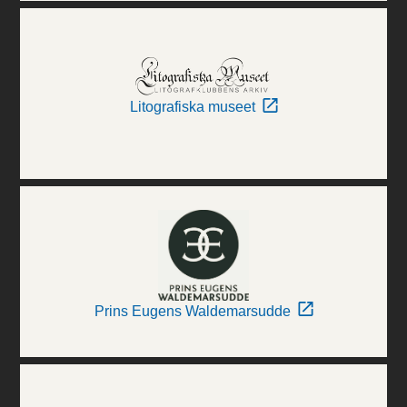
Litografiska museet
Prins Eugens Waldemarsudde