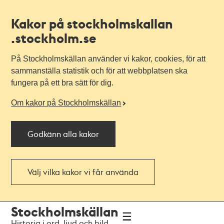
Kakor på stockholmskallan
.stockholm.se
På Stockholmskällan använder vi kakor, cookies, för att
sammanställa statistik och för att webbplatsen ska
fungera på ett bra sätt för dig.
Om kakor på Stockholmskällan
Godkänn alla kakor
Välj vilka kakor vi får använda
Till
Till
Stockholmskällan
navigationen
huvudinnehållet
Historia i ord, ljud och bild