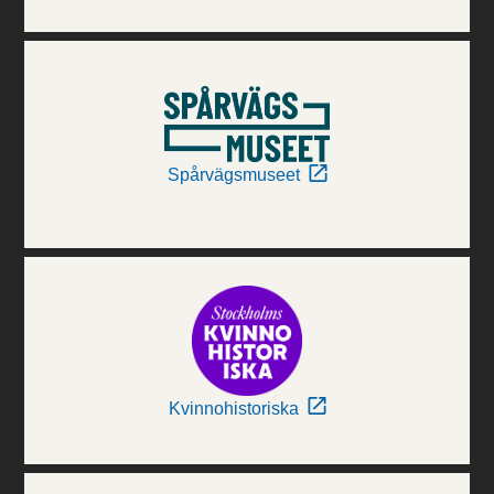
Spårvägsmuseet
Kvinnohistoriska