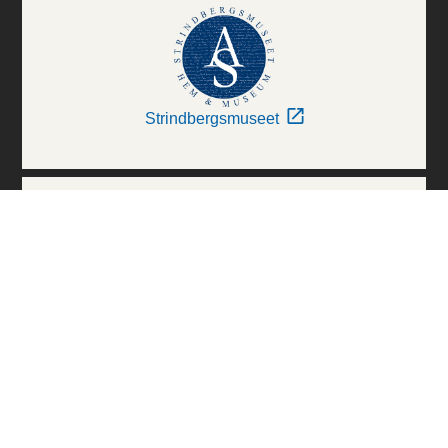
Strindbergsmuseet
Thielska Galleriet