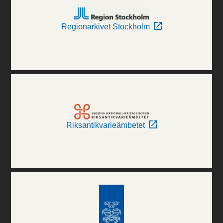
Regionarkivet Stockholm
Riksantikvarieämbetet