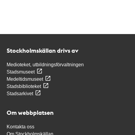
Kontakt
Stockholmskällan
Stockholmskällan drivs av
Medioteket, utbildningsförvaltningen
Stadsmuseet
Medeltidsmuseet
Stadsbiblioteket
Stadsarkivet
Om webbplatsen
Kontakta oss
Om Stockholmskällan