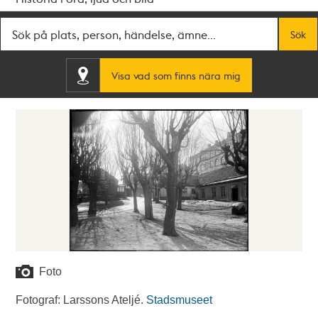
Fritextsök
Sök
Visa vad som finns nära mig
Foto
Fotograf: Larssons Ateljé.
Stadsmuseet