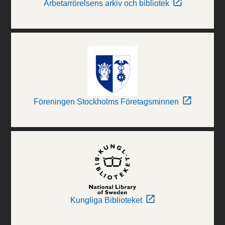
Arbetarrörelsens arkiv och bibliotek
Föreningen Stockholms Företagsminnen
Kungliga Biblioteket