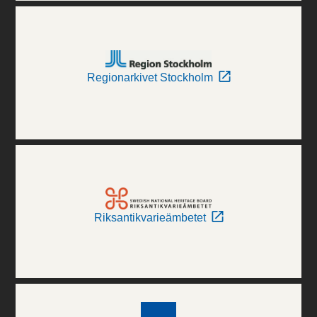
Regionarkivet Stockholm
Riksantikvarieämbetet