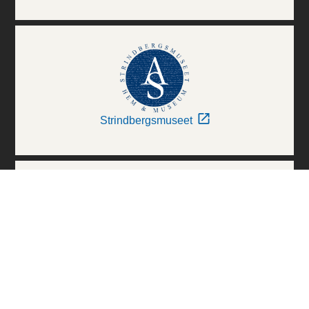
Strindbergsmuseet
Thielska Galleriet