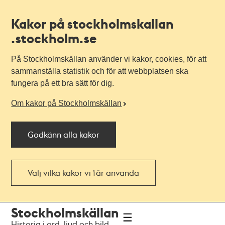
Kakor på stockholmskallan
.stockholm.se
På Stockholmskällan använder vi kakor, cookies, för att
sammanställa statistik och för att webbplatsen ska
fungera på ett bra sätt för dig.
Om kakor på Stockholmskällan
Godkänn alla kakor
Välj vilka kakor vi får använda
Till
Till
Stockholmskällan
navigationen
huvudinnehållet
Historia i ord, ljud och bild