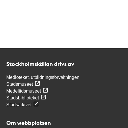
Kontakt
Stockholmskällan
Stockholmskällan drivs av
Medioteket, utbildningsförvaltningen
Stadsmuseet
Medeltidsmuseet
Stadsbiblioteket
Stadsarkivet
Om webbplatsen