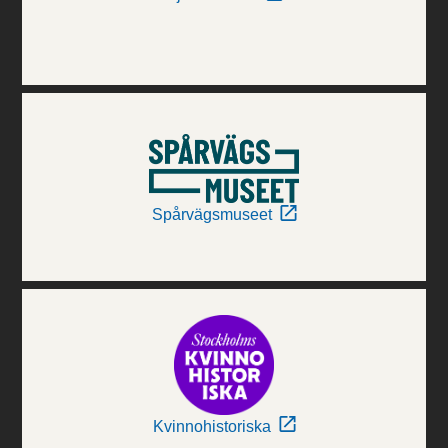
Spårvägsmuseet
Kvinnohistoriska