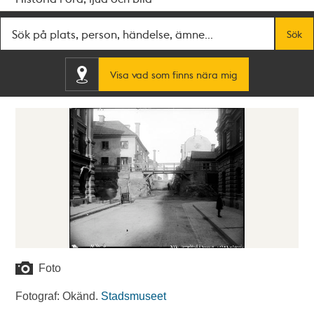
Fritextsök
Sök
Visa vad som finns nära mig
Foto
Fotograf: Okänd.
Stadsmuseet