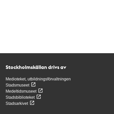
Kontakt
Stockholmskällan
Stockholmskällan drivs av
Medioteket, utbildningsförvaltningen
Stadsmuseet
Medeltidsmuseet
Stadsbiblioteket
Stadsarkivet