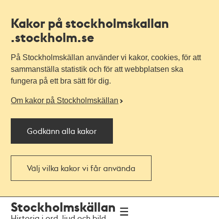
Kakor på stockholmskallan
.stockholm.se
På Stockholmskällan använder vi kakor, cookies, för att
sammanställa statistik och för att webbplatsen ska
fungera på ett bra sätt för dig.
Om kakor på Stockholmskällan
Godkänn alla kakor
Välj vilka kakor vi får använda
Till
Till
Stockholmskällan
navigationen
huvudinnehållet
Historia i ord, ljud och bild