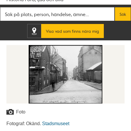
Fritextsök
Sök
Visa vad som finns nära mig
Foto
Fotograf: Okänd.
Stadsmuseet