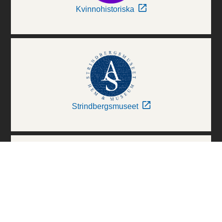
Kvinnohistoriska
Strindbergsmuseet
Thielska Galleriet