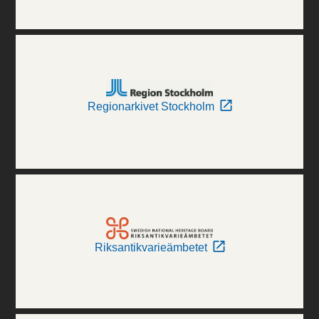
Regionarkivet Stockholm
Riksantikvarieämbetet