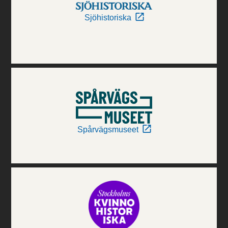
Sjöhistoriska
Spårvägsmuseet