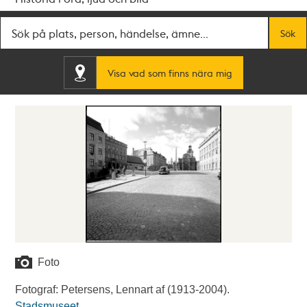
Fritextsök
Sök
Visa vad som finns nära mig
Foto
Fotograf: Petersens, Lennart af (1913-2004).
Stadsmuseet