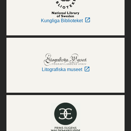
Kungliga Biblioteket
Litografiska museet