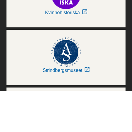
Kvinnohistoriska
Strindbergsmuseet
Thielska Galleriet