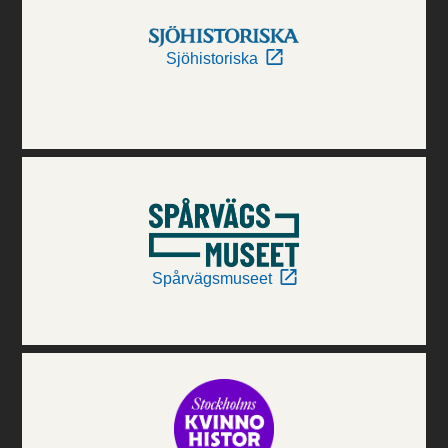
Sjöhistoriska
Spårvägsmuseet