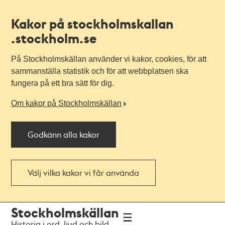
Kakor på stockholmskallan
.stockholm.se
På Stockholmskällan använder vi kakor, cookies, för att
sammanställa statistik och för att webbplatsen ska
fungera på ett bra sätt för dig.
Om kakor på Stockholmskällan
Godkänn alla kakor
Välj vilka kakor vi får använda
Till
Till
Stockholmskällan
navigationen
huvudinnehållet
Historia i ord, ljud och bild