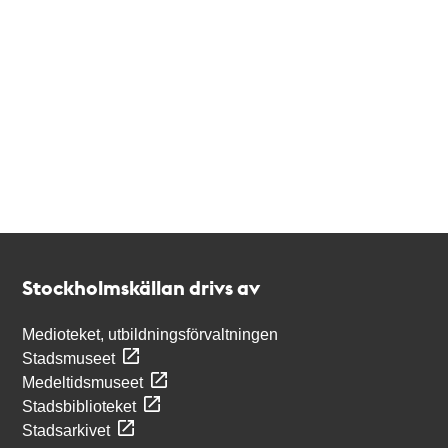
Kontakt
Stockholmskällan
Stockholmskällan drivs av
Medioteket, utbildningsförvaltningen
Stadsmuseet
Medeltidsmuseet
Stadsbiblioteket
Stadsarkivet