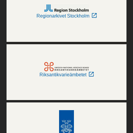
Regionarkivet Stockholm
Riksantikvarieämbetet