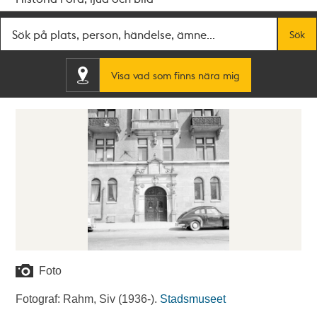
Fritextsök
Sök
Visa vad som finns nära mig
Foto
Fotograf: Rahm, Siv (1936-).
Stadsmuseet