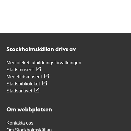
Kontakt
Stockholmskällan
Stockholmskällan drivs av
Medioteket, utbildningsförvaltningen
Stadsmuseet
Medeltidsmuseet
Stadsbiblioteket
Stadsarkivet
Om webbplatsen
Kontakta oss
Om Stockholmskällan