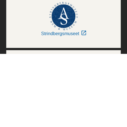
Strindbergsmuseet
Thielska Galleriet