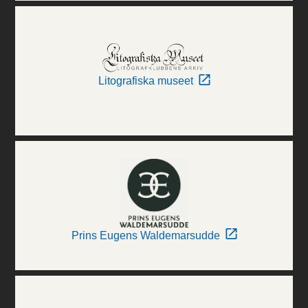
Litografiska museet
Prins Eugens Waldemarsudde