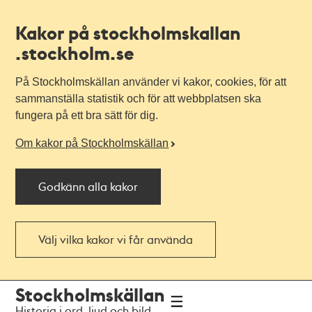
Kakor på stockholmskallan
.stockholm.se
På Stockholmskällan använder vi kakor, cookies, för att
sammanställa statistik och för att webbplatsen ska
fungera på ett bra sätt för dig.
Om kakor på Stockholmskällan
Godkänn alla kakor
Välj vilka kakor vi får använda
Till
Till
Stockholmskällan
navigationen
huvudinnehållet
Historia i ord, ljud och bild