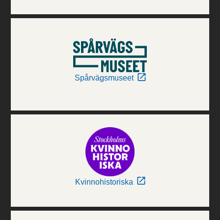
Spårvägsmuseet
Kvinnohistoriska