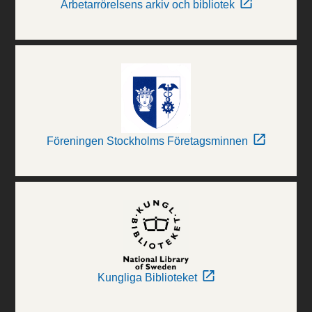
Arbetarrörelsens arkiv och bibliotek
Föreningen Stockholms Företagsminnen
Kungliga Biblioteket