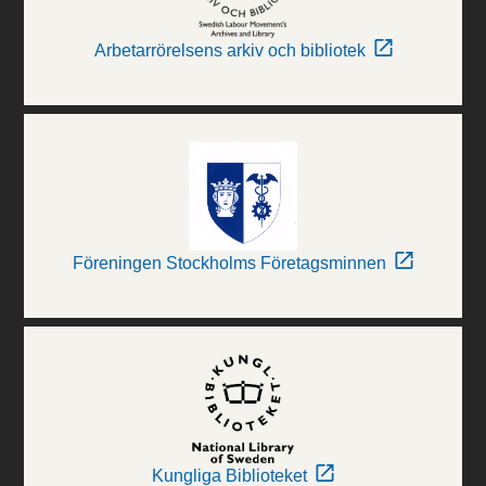
Arbetarrörelsens arkiv och bibliotek
Föreningen Stockholms Företagsminnen
Kungliga Biblioteket