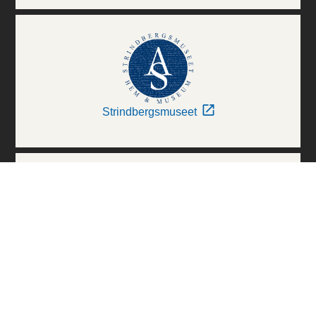
Strindbergsmuseet
Thielska Galleriet