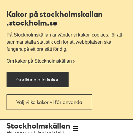
Kakor på stockholmskallan
.stockholm.se
På Stockholmskällan använder vi kakor, cookies, för att
sammanställa statistik och för att webbplatsen ska
fungera på ett bra sätt för dig.
Om kakor på Stockholmskällan
Godkänn alla kakor
Välj vilka kakor vi får använda
Till
Till
Stockholmskällan
navigationen
huvudinnehållet
Historia i ord, ljud och bild