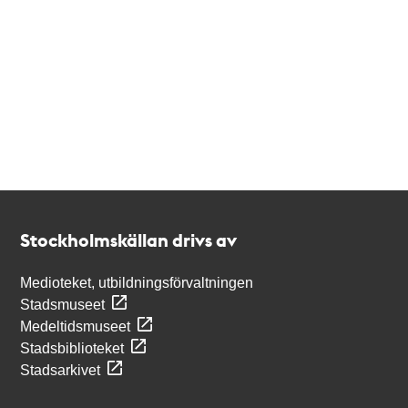
Kontakt
Stockholmskällan
Stockholmskällan drivs av
Medioteket, utbildningsförvaltningen
Stadsmuseet
Medeltidsmuseet
Stadsbiblioteket
Stadsarkivet