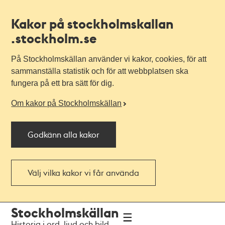
Kakor på stockholmskallan
.stockholm.se
På Stockholmskällan använder vi kakor, cookies, för att
sammanställa statistik och för att webbplatsen ska
fungera på ett bra sätt för dig.
Om kakor på Stockholmskällan
Godkänn alla kakor
Välj vilka kakor vi får använda
Till
Till
Stockholmskällan
navigationen
huvudinnehållet
Historia i ord, ljud och bild