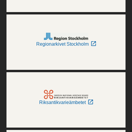
Regionarkivet Stockholm
Riksantikvarieämbetet