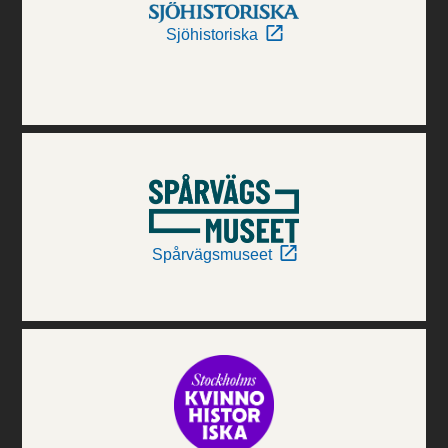
Sjöhistoriska
Spårvägsmuseet