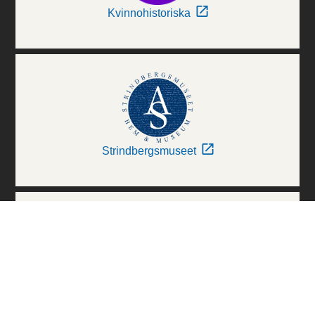
Kvinnohistoriska
Strindbergsmuseet
Thielska Galleriet