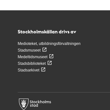
Kontakt
Stockholmskällan
Stockholmskällan drivs av
Medioteket, utbildningsförvaltningen
Stadsmuseet
Medeltidsmuseet
Stadsbiblioteket
Stadsarkivet