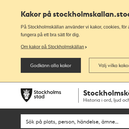
Kakor på stockholmskallan
.st
På Stockholmskällan använder vi kakor, cookies, för a
fungera på ett bra sätt för dig.
Om kakor på Stockholmskällan
Godkänn alla kakor
Välj vilka kak
Till
Till
Stockholmsk
navigationen
huvudinnehållet
Historia i ord, ljud oc
Fritextsök