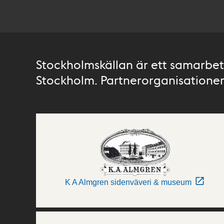
Stockholmskällan är ett samarbete
Stockholm. Partnerorganisationer 
K A Almgren sidenväveri & museum