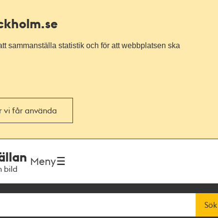
ockholm.se
tt sammanställa statistik och för att webbplatsen ska
or vi får använda
ällan
Meny
h bild
Sök