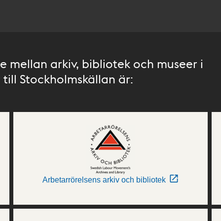
 mellan arkiv, bibliotek och museer i
till Stockholmskällan är:
Arbetarrörelsens arkiv och bibliotek