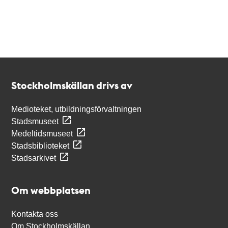
Kontakt
Stockholmskällan
Stockholmskällan drivs av
Medioteket, utbildningsförvaltningen
Stadsmuseet
Medeltidsmuseet
Stadsbiblioteket
Stadsarkivet
Om webbplatsen
Kontakta oss
Om Stockholmskällan