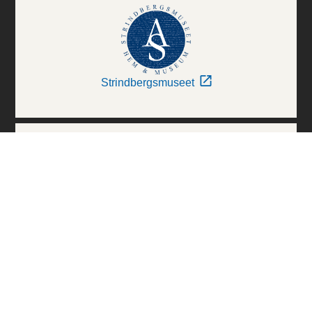
Strindbergsmuseet
Thielska Galleriet