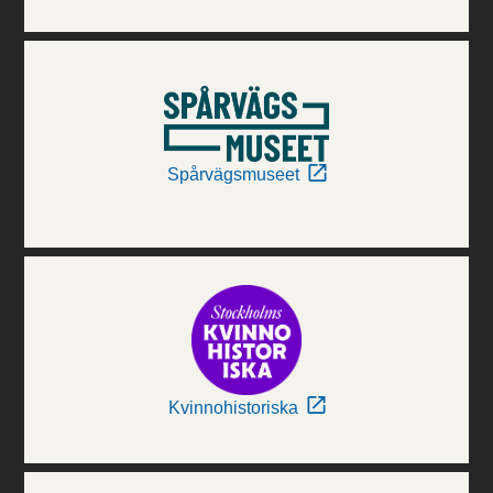
Spårvägsmuseet
Kvinnohistoriska