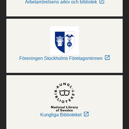
Arbetarrörelsens arkiv och bibliotek
Föreningen Stockholms Företagsminnen
Kungliga Biblioteket