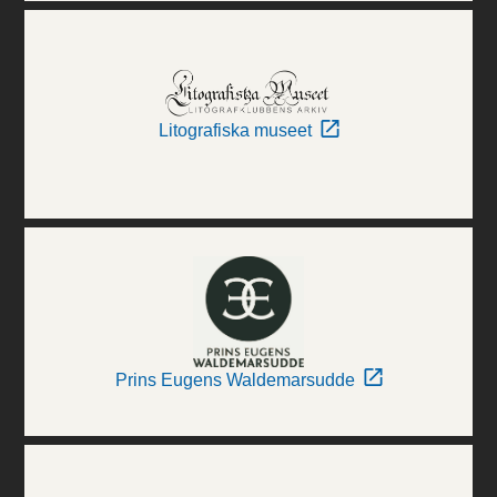
Litografiska museet
Prins Eugens Waldemarsudde