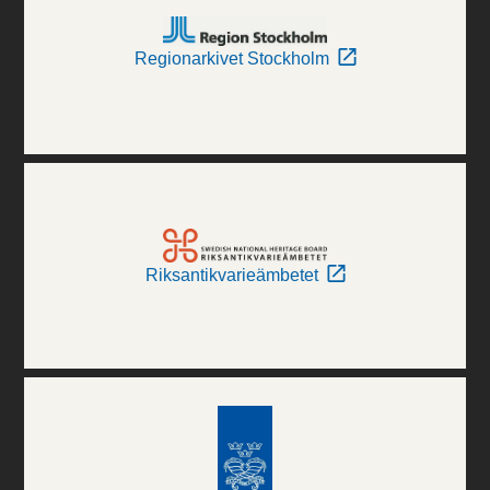
Regionarkivet Stockholm
Riksantikvarieämbetet