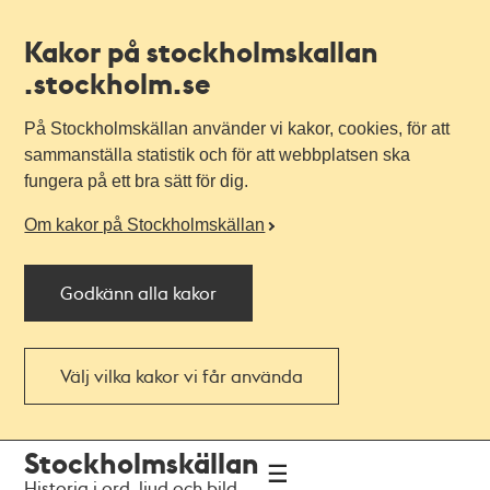
Kakor på stockholmskallan
.stockholm.se
På Stockholmskällan använder vi kakor, cookies, för att
sammanställa statistik och för att webbplatsen ska
fungera på ett bra sätt för dig.
Om kakor på Stockholmskällan
Godkänn alla kakor
Välj vilka kakor vi får använda
Till
Till
Stockholmskällan
navigationen
huvudinnehållet
Historia i ord, ljud och bild