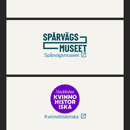
Spårvägsmuseet
Kvinnohistoriska