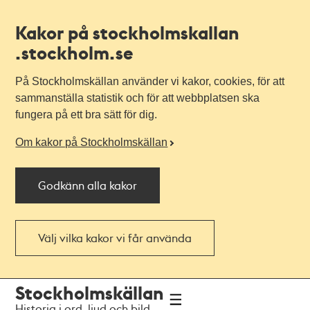
Kakor på stockholmskallan
.stockholm.se
På Stockholmskällan använder vi kakor, cookies, för att
sammanställa statistik och för att webbplatsen ska
fungera på ett bra sätt för dig.
Om kakor på Stockholmskällan
Godkänn alla kakor
Välj vilka kakor vi får använda
Till
Till
Stockholmskällan
navigationen
huvudinnehållet
Historia i ord, ljud och bild