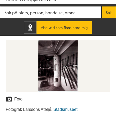
Fritextsök
Sök
Visa vad som finns nära mig
Foto
Fotograf: Larssons Ateljé.
Stadsmuseet