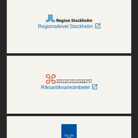
Regionarkivet Stockholm
Riksantikvarieämbetet