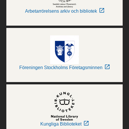
Arbetarrörelsens arkiv och bibliotek
Föreningen Stockholms Företagsminnen
Kungliga Biblioteket