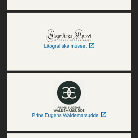
Litografiska museet
Prins Eugens Waldemarsudde