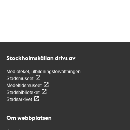
Kontakt
Stockholmskällan
Stockholmskällan drivs av
Medioteket, utbildningsförvaltningen
Stadsmuseet
Medeltidsmuseet
Stadsbiblioteket
Stadsarkivet
Om webbplatsen