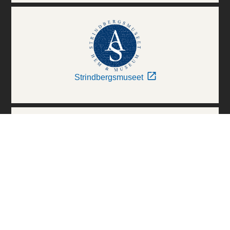
Strindbergsmuseet
Thielska Galleriet