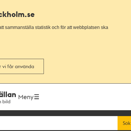
ockholm.se
tt sammanställa statistik och för att webbplatsen ska
or vi får använda
ällan
Meny
h bild
Sök