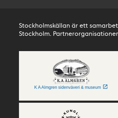
Stockholmskällan är ett samarbete
Stockholm. Partnerorganisationer 
K A Almgren sidenväveri & museum