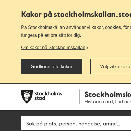
Kakor på stockholmskallan
.st
På Stockholmskällan använder vi kakor, cookies, för a
fungera på ett bra sätt för dig.
Om kakor på Stockholmskällan
Godkänn alla kakor
Välj vilka kak
Till
Till
Stockholmsk
navigationen
huvudinnehållet
Historia i ord, ljud oc
Fritextsök