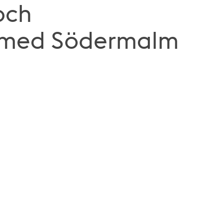
och
 med Södermalm