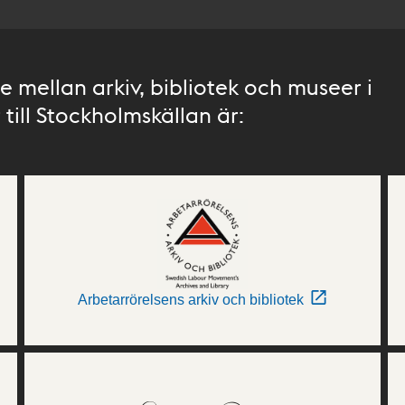
 mellan arkiv, bibliotek och museer i
till Stockholmskällan är:
Arbetarrörelsens arkiv och bibliotek