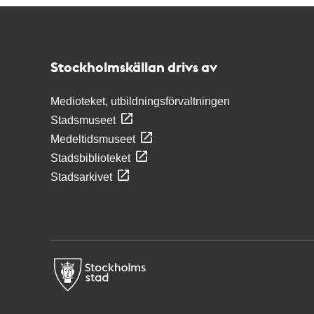
Kontakt
Stockholmskällan
Stockholmskällan drivs av
Medioteket, utbildningsförvaltningen
Stadsmuseet
Medeltidsmuseet
Stadsbiblioteket
Stadsarkivet