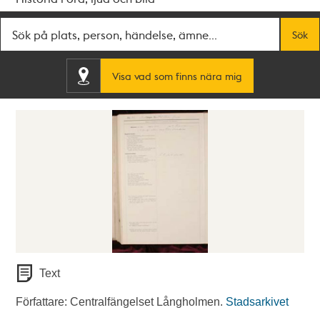
Fritextsök
Sök
Visa vad som finns nära mig
Text
Författare: Centralfängelset Långholmen.
Stadsarkivet