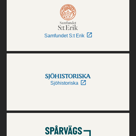
Samfundet S:t Erik
Sjöhistoriska