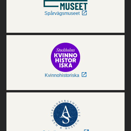
Spårvägsmuseet
Kvinnohistoriska