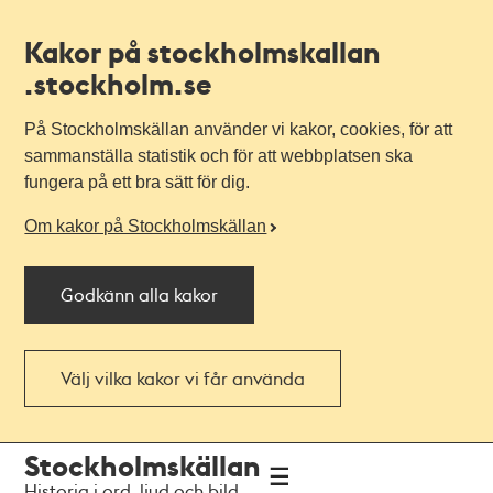
Kakor på stockholmskallan
.stockholm.se
På Stockholmskällan använder vi kakor, cookies, för att
sammanställa statistik och för att webbplatsen ska
fungera på ett bra sätt för dig.
Om kakor på Stockholmskällan
Godkänn alla kakor
Välj vilka kakor vi får använda
Till
Till
Stockholmskällan
navigationen
huvudinnehållet
Historia i ord, ljud och bild