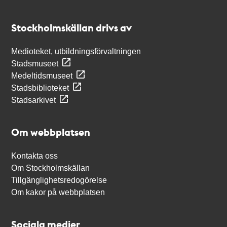
Kontakt
Stockholmskällan
Stockholmskällan drivs av
Medioteket, utbildningsförvaltningen
Stadsmuseet
Medeltidsmuseet
Stadsbiblioteket
Stadsarkivet
Om webbplatsen
Kontakta oss
Om Stockholmskällan
Tillgänglighetsredogörelse
Om kakor på webbplatsen
Sociala medier