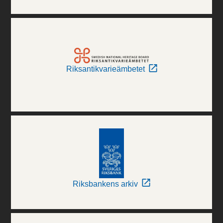
Riksantikvarieämbetet
Riksbankens arkiv