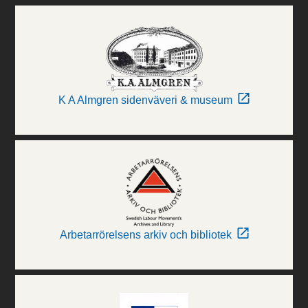
K A Almgren sidenväveri & museum
Arbetarrörelsens arkiv och bibliotek