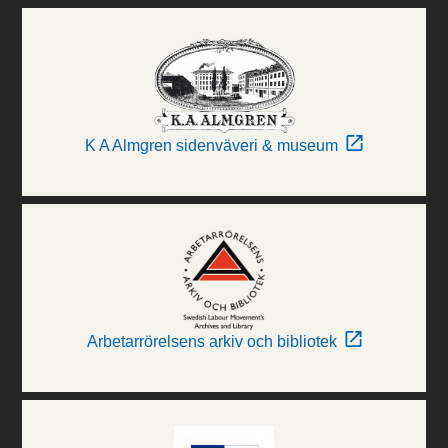
K A Almgren sidenväveri & museum
Arbetarrörelsens arkiv och bibliotek