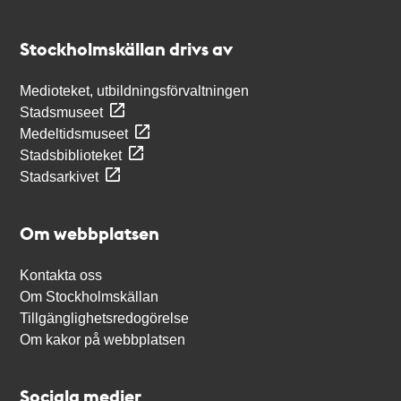
Kontakt
Stockholmskällan
Stockholmskällan drivs av
Medioteket, utbildningsförvaltningen
Stadsmuseet
Medeltidsmuseet
Stadsbiblioteket
Stadsarkivet
Om webbplatsen
Kontakta oss
Om Stockholmskällan
Tillgänglighetsredogörelse
Om kakor på webbplatsen
Sociala medier