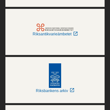
Riksantikvarieämbetet
Riksbankens arkiv