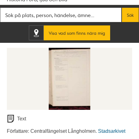
Fritextsök
Sök
Visa vad som finns nära mig
Text
Författare: Centralfängelset Långholmen.
Stadsarkivet