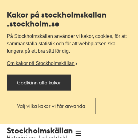
Kakor på stockholmskallan
.stockholm.se
På Stockholmskällan använder vi kakor, cookies, för att
sammanställa statistik och för att webbplatsen ska
fungera på ett bra sätt för dig.
Om kakor på Stockholmskällan
Godkänn alla kakor
Välj vilka kakor vi får använda
Till
Till
Stockholmskällan
navigationen
huvudinnehållet
Historia i ord, ljud och bild