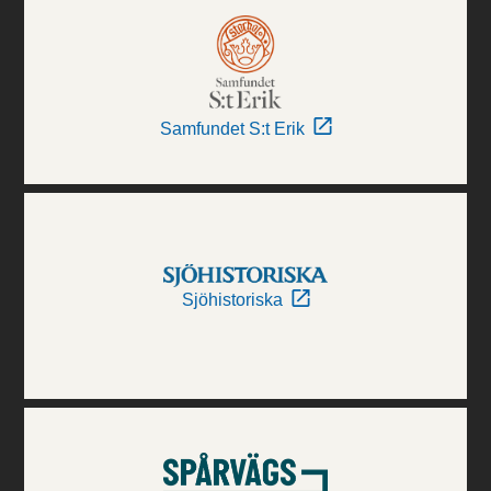
Samfundet S:t Erik
Sjöhistoriska