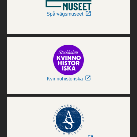
Spårvägsmuseet
Kvinnohistoriska