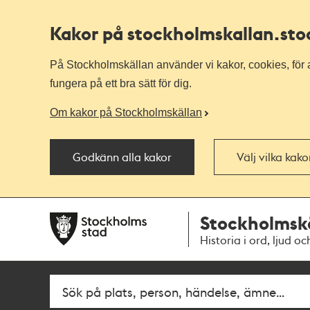
Kakor på stockholmskallan
.st
På Stockholmskällan använder vi kakor, cookies, för a
fungera på ett bra sätt för dig.
Om kakor på Stockholmskällan
Godkänn alla kakor
Välj vilka kak
Till
Till
Stockholmsk
navigationen
huvudinnehållet
Historia i ord, ljud oc
Fritextsök