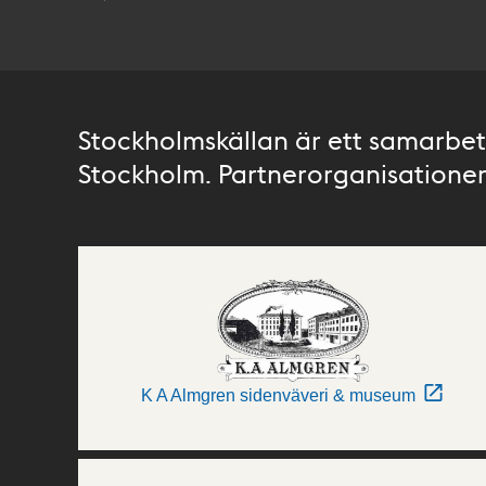
Stockholmskällan är ett samarbete
Stockholm. Partnerorganisationer 
K A Almgren sidenväveri & museum