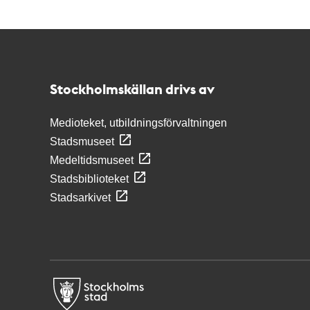
Kontakt
Stockholmskällan
Stockholmskällan drivs av
Medioteket, utbildningsförvaltningen
Stadsmuseet
Medeltidsmuseet
Stadsbiblioteket
Stadsarkivet