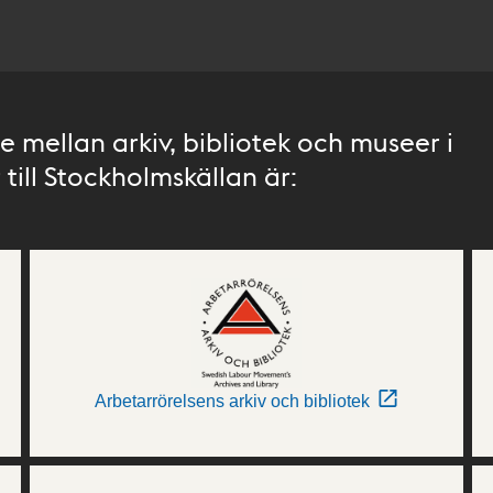
 mellan arkiv, bibliotek och museer i
till Stockholmskällan är:
Arbetarrörelsens arkiv och bibliotek