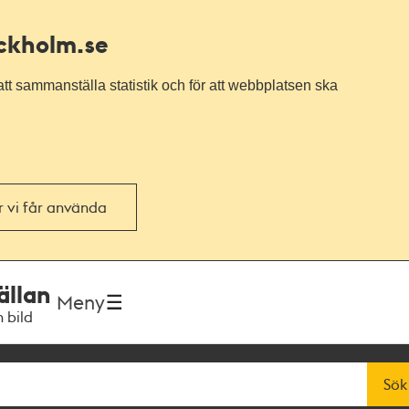
ockholm.se
tt sammanställa statistik och för att webbplatsen ska
or vi får använda
ällan
Meny
h bild
Sök