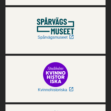
Spårvägsmuseet
Kvinnohistoriska