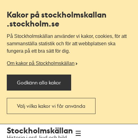
Kakor på stockholmskallan
.stockholm.se
På Stockholmskällan använder vi kakor, cookies, för att
sammanställa statistik och för att webbplatsen ska
fungera på ett bra sätt för dig.
Om kakor på Stockholmskällan
Godkänn alla kakor
Välj vilka kakor vi får använda
Till
Till
Stockholmskällan
navigationen
huvudinnehållet
Historia i ord, ljud och bild