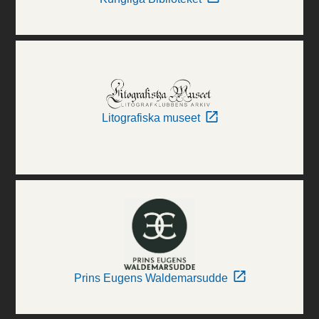
Litografiska museet
Prins Eugens Waldemarsudde