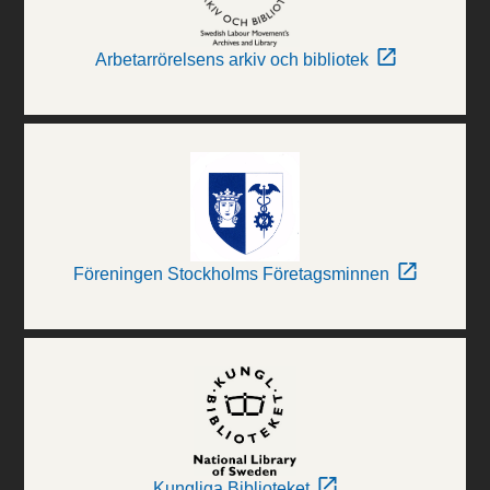
Arbetarrörelsens arkiv och bibliotek
Föreningen Stockholms Företagsminnen
Kungliga Biblioteket