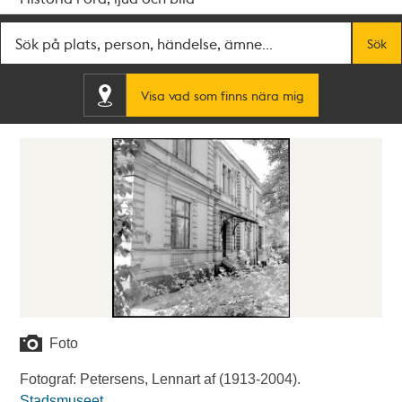
Fritextsök
Sök
Visa vad som finns nära mig
Foto
Fotograf: Petersens, Lennart af (1913-2004).
Stadsmuseet