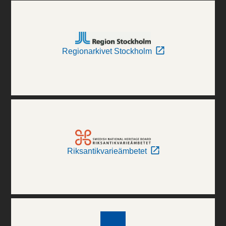
Regionarkivet Stockholm
Riksantikvarieämbetet