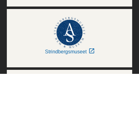
Strindbergsmuseet
Thielska Galleriet