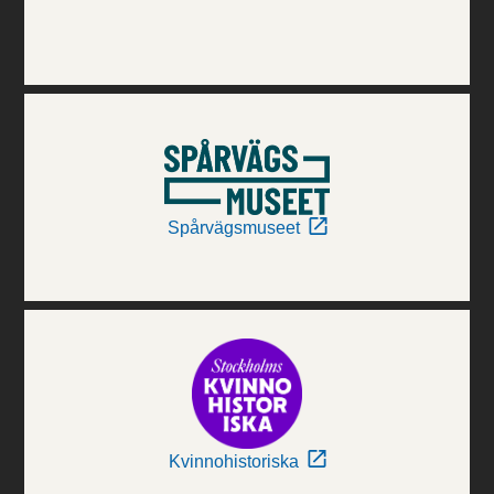
Spårvägsmuseet
Kvinnohistoriska