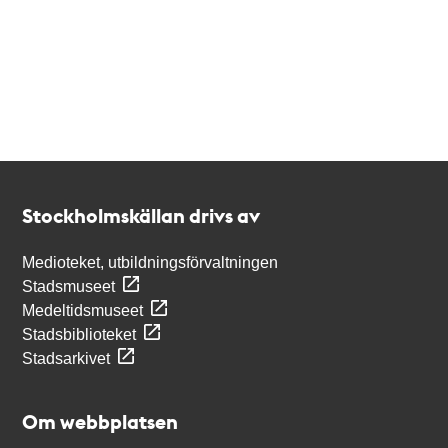
Kontakt
Stockholmskällan
Stockholmskällan drivs av
Medioteket, utbildningsförvaltningen
Stadsmuseet
Medeltidsmuseet
Stadsbiblioteket
Stadsarkivet
Om webbplatsen