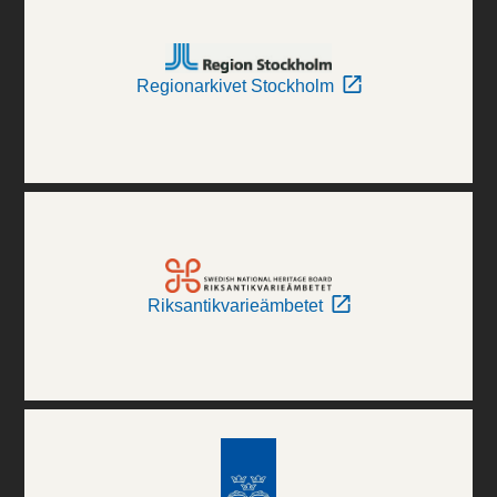
Regionarkivet Stockholm
Riksantikvarieämbetet