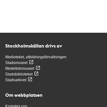
Kontakt
Stockholmskällan
Stockholmskällan drivs av
Medioteket, utbildningsförvaltningen
Stadsmuseet
Medeltidsmuseet
Stadsbiblioteket
Stadsarkivet
Om webbplatsen
Kontakta oss