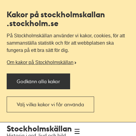
Kakor på stockholmskallan
.stockholm.se
På Stockholmskällan använder vi kakor, cookies, för att
sammanställa statistik och för att webbplatsen ska
fungera på ett bra sätt för dig.
Om kakor på Stockholmskällan
Godkänn alla kakor
Välj vilka kakor vi får använda
Till
Till
Stockholmskällan
navigationen
huvudinnehållet
Historia i ord, ljud och bild