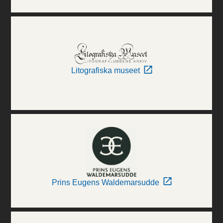
Litografiska museet
Prins Eugens Waldemarsudde