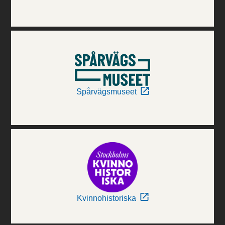
Spårvägsmuseet
Kvinnohistoriska