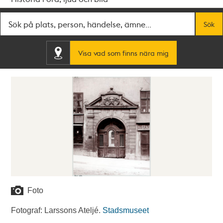
Fritextsök
Sök
Visa vad som finns nära mig
Foto
Fotograf: Larssons Ateljé.
Stadsmuseet