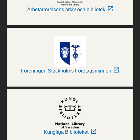
Arbetarrörelsens arkiv och bibliotek
Föreningen Stockholms Företagsminnen
Kungliga Biblioteket