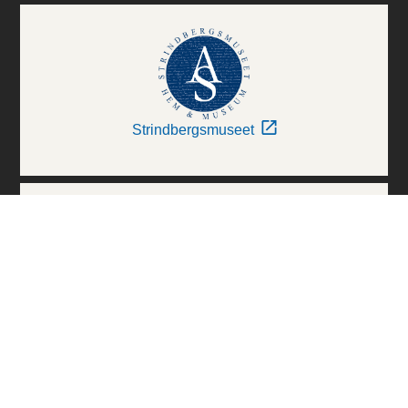
Strindbergsmuseet
Thielska Galleriet