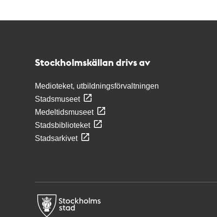
Kontakt
Stockholmskällan
Stockholmskällan drivs av
Medioteket, utbildningsförvaltningen
Stadsmuseet
Medeltidsmuseet
Stadsbiblioteket
Stadsarkivet