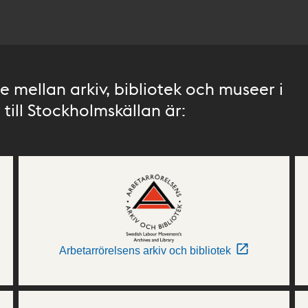
 mellan arkiv, bibliotek och museer i
till Stockholmskällan är:
Arbetarrörelsens arkiv och bibliotek