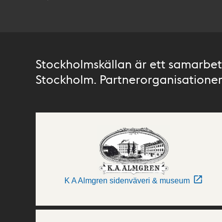
Stockholmskällan är ett samarbete
Stockholm. Partnerorganisationer 
K A Almgren sidenväveri & museum