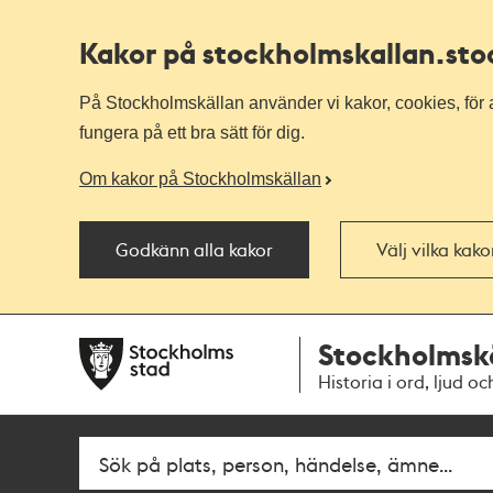
Kakor på stockholmskallan
.st
På Stockholmskällan använder vi kakor, cookies, för a
fungera på ett bra sätt för dig.
Om kakor på Stockholmskällan
Godkänn alla kakor
Välj vilka kak
Till
Till
Stockholmsk
navigationen
huvudinnehållet
Historia i ord, ljud oc
Fritextsök