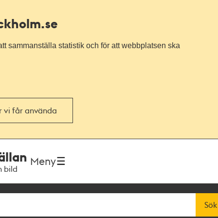
ockholm.se
tt sammanställa statistik och för att webbplatsen ska
or vi får använda
ällan
Meny
h bild
Sök