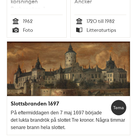
korsningen
Ancker
Brahegatan. I
bakgrunden
1962
1720 till 1982
kvarteret
Tid
Tid
Foto
Litteraturtips
Repslagaren
Typ
Typ
Slottsbranden 1697
Tema
På eftermiddagen den 7 maj 1697 började
det lukta brandrök på slottet Tre kronor. Några timmar
senare brann hela slottet.