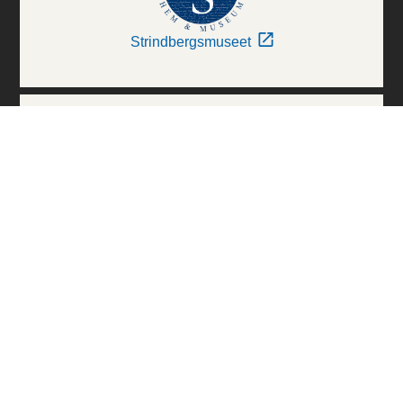
Strindbergsmuseet
Thielska Galleriet
Världskulturmuseerna