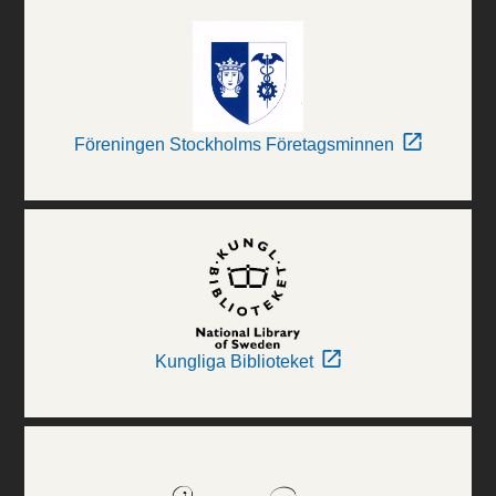
Föreningen Stockholms Företagsminnen
Kungliga Biblioteket