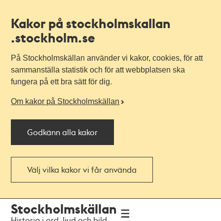
Kakor på stockholmskallan
.stockholm.se
På Stockholmskällan använder vi kakor, cookies, för att
sammanställa statistik och för att webbplatsen ska
fungera på ett bra sätt för dig.
Om kakor på Stockholmskällan
Godkänn alla kakor
Välj vilka kakor vi får använda
Till
Till
Stockholmskällan
navigationen
huvudinnehållet
Historia i ord, ljud och bild