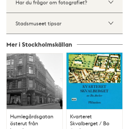
Har du frågor om fotografiet?
Stadsmuseet tipsar
Mer i Stockholmskällan
Relaterade
poster
och
teman
Humlegårdsgatan
Kvarteret
österut från
Skvalberget / Bo