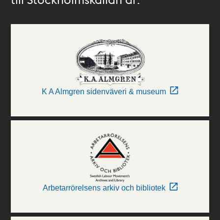
K A Almgren sidenväveri & museum
Arbetarrörelsens arkiv och bibliotek