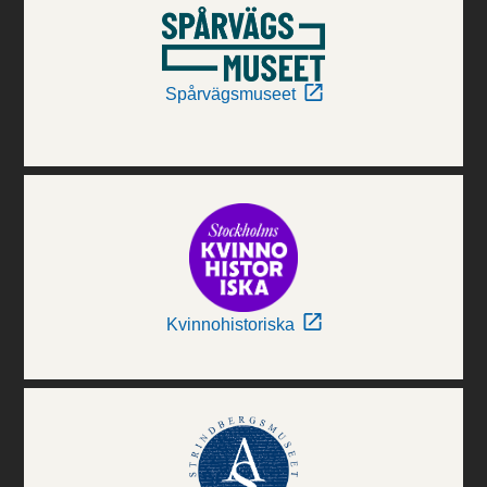
Spårvägsmuseet
Kvinnohistoriska