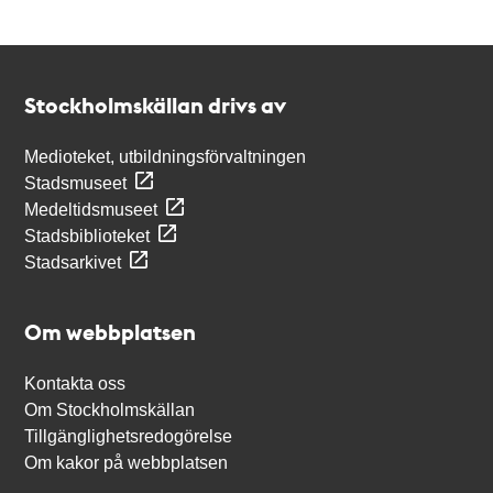
Kontakt
Stockholmskällan
Stockholmskällan drivs av
Medioteket, utbildningsförvaltningen
Stadsmuseet
Medeltidsmuseet
Stadsbiblioteket
Stadsarkivet
Om webbplatsen
Kontakta oss
Om Stockholmskällan
Tillgänglighetsredogörelse
Om kakor på webbplatsen