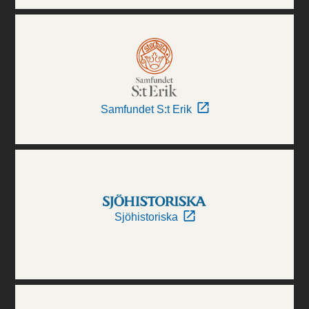
Samfundet S:t Erik
Sjöhistoriska