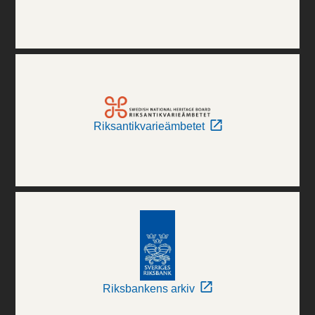
Riksantikvarieämbetet
Riksbankens arkiv