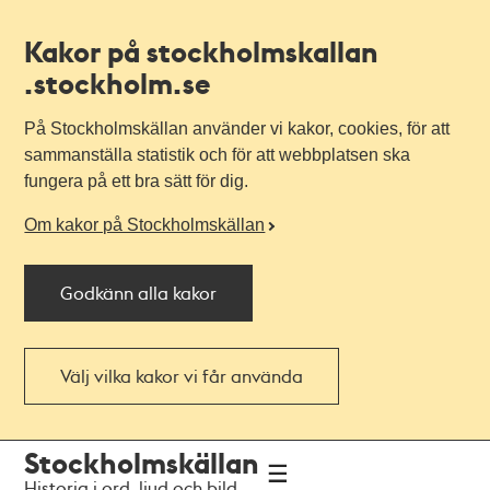
Kakor på stockholmskallan
.stockholm.se
På Stockholmskällan använder vi kakor, cookies, för att
sammanställa statistik och för att webbplatsen ska
fungera på ett bra sätt för dig.
Om kakor på Stockholmskällan
Godkänn alla kakor
Välj vilka kakor vi får använda
Till
Till
Stockholmskällan
navigationen
huvudinnehållet
Historia i ord, ljud och bild