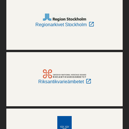
Regionarkivet Stockholm
Riksantikvarieämbetet