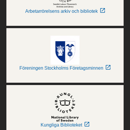
Arbetarrörelsens arkiv och bibliotek
Föreningen Stockholms Företagsminnen
Kungliga Biblioteket