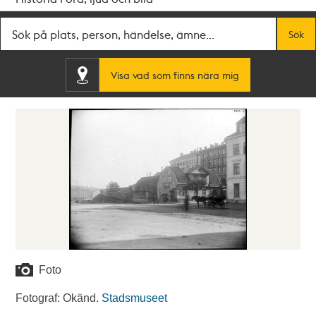
Fritextsök
Sök
Visa vad som finns nära mig
Foto
Fotograf: Okänd.
Stadsmuseet