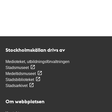
Kontakt
Stockholmskällan
Stockholmskällan drivs av
Medioteket, utbildningsförvaltningen
Stadsmuseet
Medeltidsmuseet
Stadsbiblioteket
Stadsarkivet
Om webbplatsen