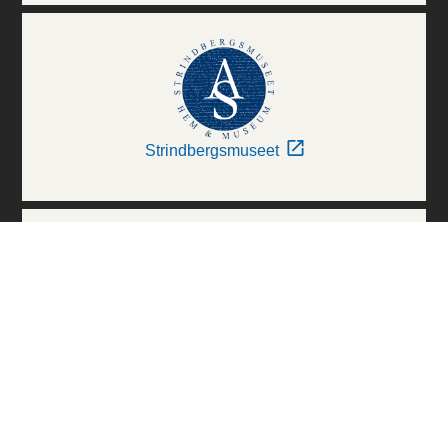
Strindbergsmuseet
Thielska Galleriet