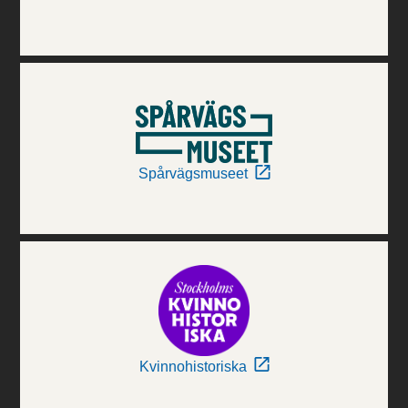
Spårvägsmuseet
Kvinnohistoriska