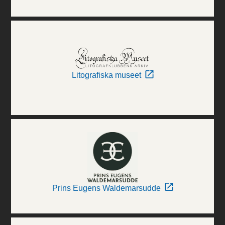
Litografiska museet
Prins Eugens Waldemarsudde