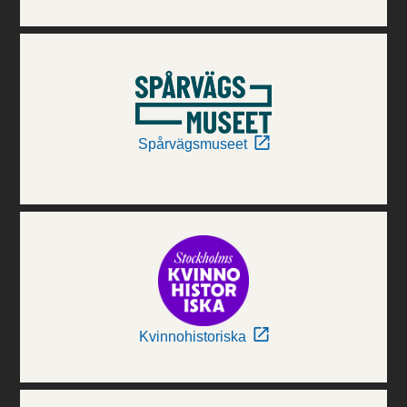
Spårvägsmuseet
Kvinnohistoriska