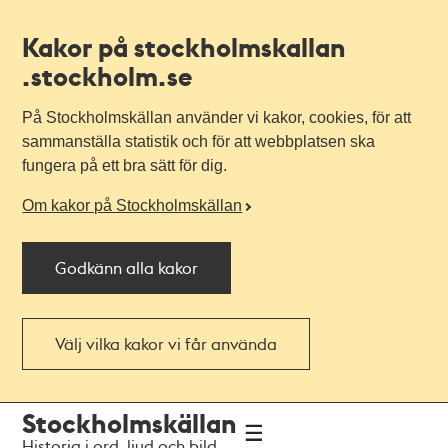
Kakor på stockholmskallan
.stockholm.se
På Stockholmskällan använder vi kakor, cookies, för att
sammanställa statistik och för att webbplatsen ska
fungera på ett bra sätt för dig.
Om kakor på Stockholmskällan
Godkänn alla kakor
Välj vilka kakor vi får använda
Till
Till
Stockholmskällan
navigationen
huvudinnehållet
Historia i ord, ljud och bild