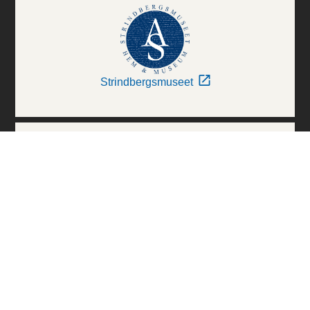
Strindbergsmuseet
Thielska Galleriet