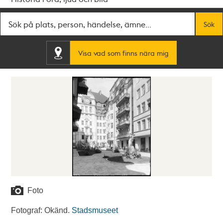
Fritextsök
Sök
Visa vad som finns nära mig
Foto
Fotograf: Okänd.
Stadsmuseet