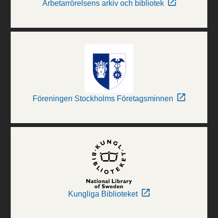
Arbetarrörelsens arkiv och bibliotek
Föreningen Stockholms Företagsminnen
Kungliga Biblioteket