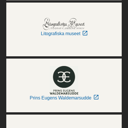
Litografiska museet
Prins Eugens Waldemarsudde