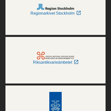
Regionarkivet Stockholm
Riksantikvarieämbetet