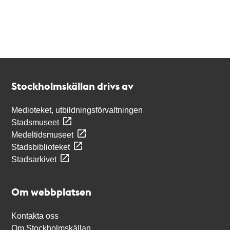
Kontakt
Stockholmskällan
Stockholmskällan drivs av
Medioteket, utbildningsförvaltningen
Stadsmuseet
Medeltidsmuseet
Stadsbiblioteket
Stadsarkivet
Om webbplatsen
Kontakta oss
Om Stockholmskällan