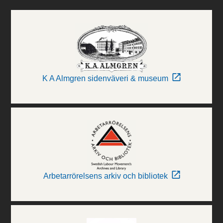
K A Almgren sidenväveri & museum
Arbetarrörelsens arkiv och bibliotek