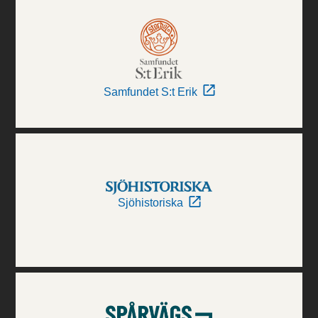
Samfundet S:t Erik
Sjöhistoriska