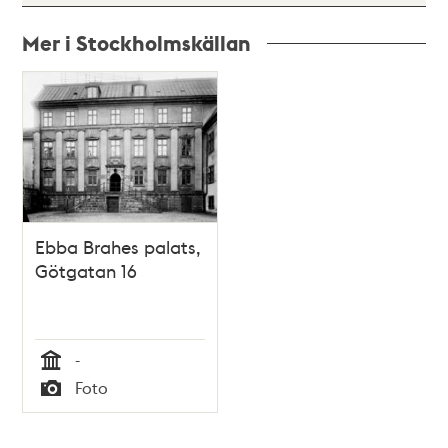
Mer i Stockholmskällan
Relaterade
poster
och
teman
Ebba Brahes palats,
Götgatan 16
-
Tid
Foto
Typ