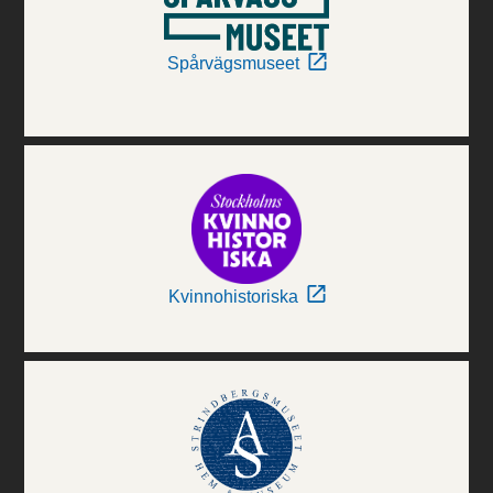
Spårvägsmuseet
Kvinnohistoriska