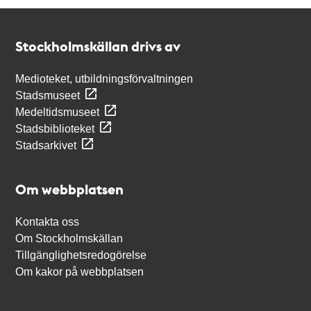
Kontakt
Stockholmskällan
Stockholmskällan drivs av
Medioteket, utbildningsförvaltningen
Stadsmuseet
Medeltidsmuseet
Stadsbiblioteket
Stadsarkivet
Om webbplatsen
Kontakta oss
Om Stockholmskällan
Tillgänglighetsredogörelse
Om kakor på webbplatsen