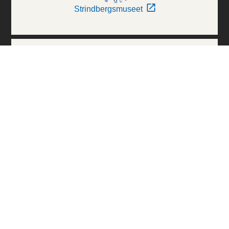
Strindbergsmuseet
Thielska Galleriet
Världskulturmuseerna