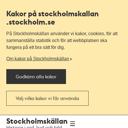
Kakor på stockholmskallan
.stockholm.se
På Stockholmskällan använder vi kakor, cookies, för att
sammanställa statistik och för att webbplatsen ska
fungera på ett bra sätt för dig.
Om kakor på Stockholmskällan
Godkänn alla kakor
Välj vilka kakor vi får använda
Till
Till
Stockholmskällan
navigationen
huvudinnehållet
Historia i ord, ljud och bild