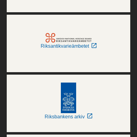
Riksantikvarieämbetet
Riksbankens arkiv