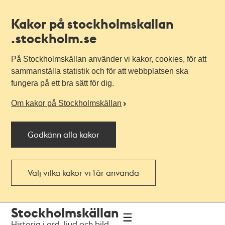
Kakor på stockholmskallan
.stockholm.se
På Stockholmskällan använder vi kakor, cookies, för att
sammanställa statistik och för att webbplatsen ska
fungera på ett bra sätt för dig.
Om kakor på Stockholmskällan
Godkänn alla kakor
Välj vilka kakor vi får använda
Till
Till
Stockholmskällan
navigationen
huvudinnehållet
Historia i ord, ljud och bild