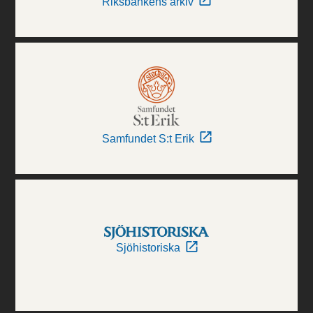
Riksbankens arkiv
Samfundet S:t Erik
Sjöhistoriska