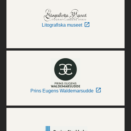
Litografiska museet
Prins Eugens Waldemarsudde