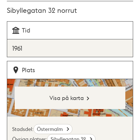
Sibyllegatan 32 norrut
Tid
1961
Plats
Visa på karta
Stadsdel:
Östermalm
Övriga platser:
Sibyllegatan 32