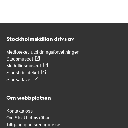
Kontakt
Stockholmskällan
Stockholmskällan drivs av
Medioteket, utbildningsförvaltningen
Stadsmuseet
Medeltidsmuseet
Stadsbiblioteket
Stadsarkivet
Om webbplatsen
Kontakta oss
Om Stockholmskällan
Tillgänglighetsredogörelse