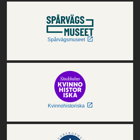
Spårvägsmuseet
Kvinnohistoriska