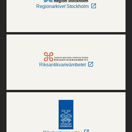
Regionarkivet Stockholm
Riksantikvarieämbetet