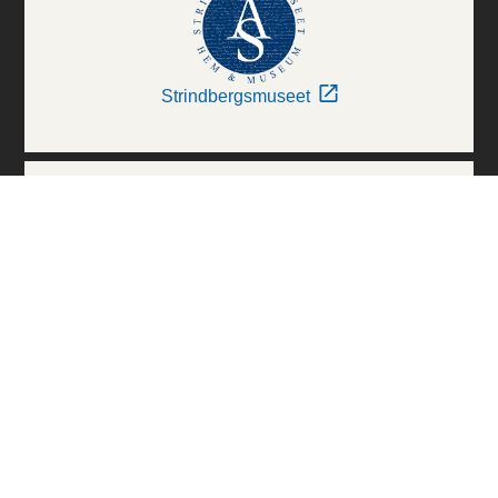
Strindbergsmuseet
Thielska Galleriet