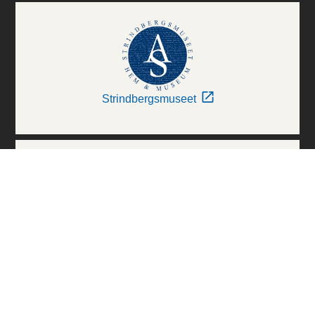
Strindbergsmuseet
Thielska Galleriet