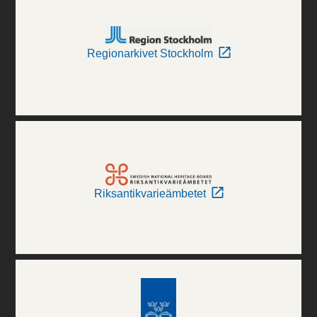
Regionarkivet Stockholm
Riksantikvarieämbetet