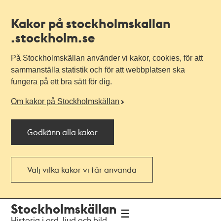
Kakor på stockholmskallan
.stockholm.se
På Stockholmskällan använder vi kakor, cookies, för att
sammanställa statistik och för att webbplatsen ska
fungera på ett bra sätt för dig.
Om kakor på Stockholmskällan
Godkänn alla kakor
Välj vilka kakor vi får använda
Till
Till
Stockholmskällan
navigationen
huvudinnehållet
Historia i ord, ljud och bild