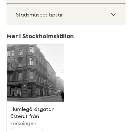
Stadsmuseet tipsar
Mer i Stockholmskällan
Relaterade
poster
och
teman
Humlegårdsgatan
österut från
korsningen
Brahegatan. I