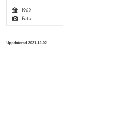
bakgrunden
1962
kvarteret
Tid
Foto
Repslagaren
Typ
Uppdaterad
2021-12-02