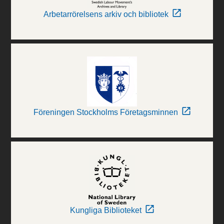
Arbetarrörelsens arkiv och bibliotek
Föreningen Stockholms Företagsminnen
Kungliga Biblioteket