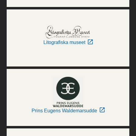
Litografiska museet
Prins Eugens Waldemarsudde