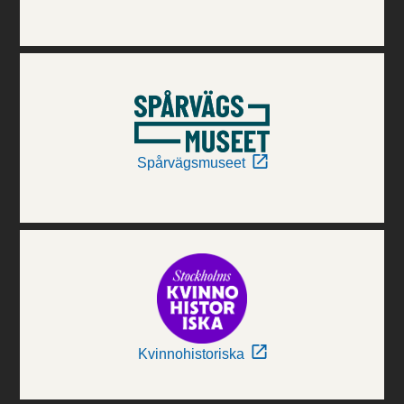
Spårvägsmuseet
Kvinnohistoriska