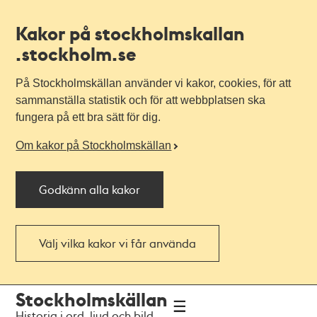
Kakor på stockholmskallan
.stockholm.se
På Stockholmskällan använder vi kakor, cookies, för att
sammanställa statistik och för att webbplatsen ska
fungera på ett bra sätt för dig.
Om kakor på Stockholmskällan
Godkänn alla kakor
Välj vilka kakor vi får använda
Till
Till
Stockholmskällan
navigationen
huvudinnehållet
Historia i ord, ljud och bild