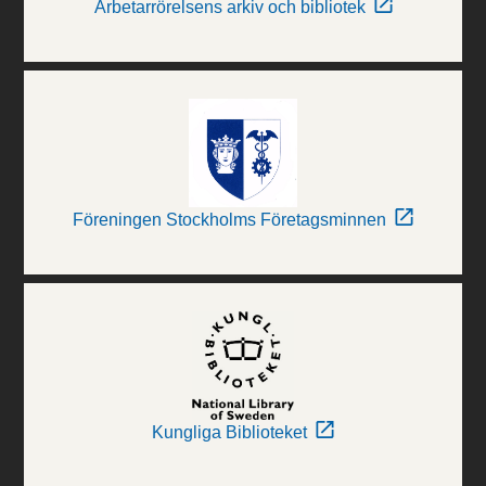
Arbetarrörelsens arkiv och bibliotek
Föreningen Stockholms Företagsminnen
Kungliga Biblioteket