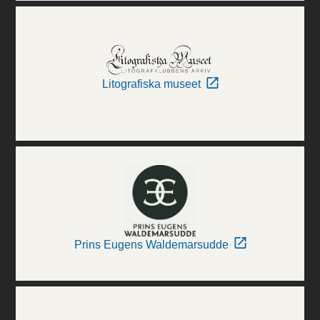
Litografiska museet
Prins Eugens Waldemarsudde