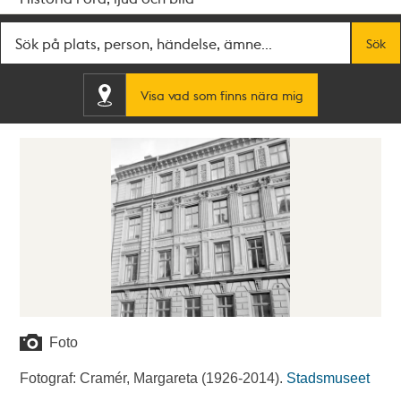
Fritextsök
Sök
Visa vad som finns nära mig
Foto
Fotograf: Cramér, Margareta (1926-2014).
Stadsmuseet