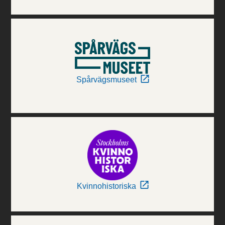
Spårvägsmuseet
Kvinnohistoriska