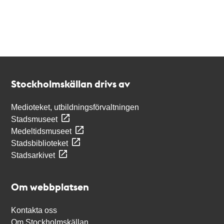
Kontakt
Stockholmskällan
Stockholmskällan drivs av
Medioteket, utbildningsförvaltningen
Stadsmuseet
Medeltidsmuseet
Stadsbiblioteket
Stadsarkivet
Om webbplatsen
Kontakta oss
Om Stockholmskällan