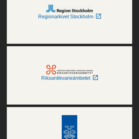
Regionarkivet Stockholm
Riksantikvarieämbetet