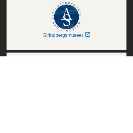
Strindbergsmuseet
Thielska Galleriet