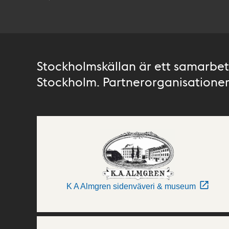
Stockholmskällan är ett samarbete
Stockholm. Partnerorganisationer 
K A Almgren sidenväveri & museum