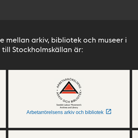
 mellan arkiv, bibliotek och museer i
till Stockholmskällan är:
Arbetarrörelsens arkiv och bibliotek