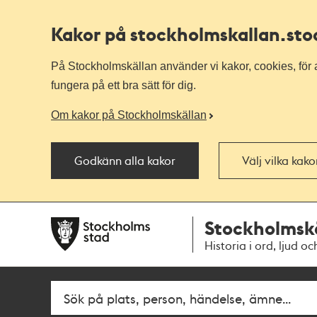
Kakor på stockholmskallan
.st
På Stockholmskällan använder vi kakor, cookies, för a
fungera på ett bra sätt för dig.
Om kakor på Stockholmskällan
Godkänn alla kakor
Välj vilka kak
Till
Till
Stockholmsk
navigationen
huvudinnehållet
Historia i ord, ljud oc
Fritextsök