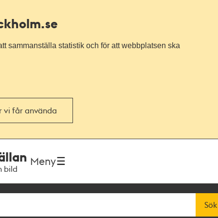
ockholm.se
tt sammanställa statistik och för att webbplatsen ska
or vi får använda
ällan
Meny
h bild
Sök