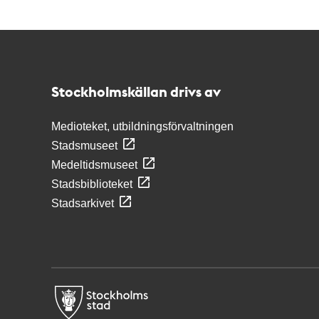
Kontakt
Stockholmskällan
Stockholmskällan drivs av
Medioteket, utbildningsförvaltningen
Stadsmuseet
Medeltidsmuseet
Stadsbiblioteket
Stadsarkivet