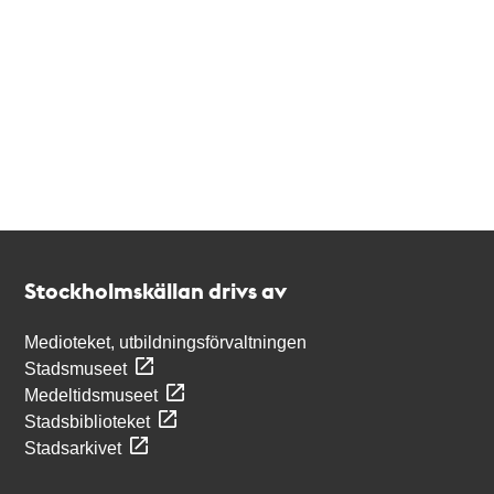
Kontakt
Stockholmskällan
Stockholmskällan drivs av
Medioteket, utbildningsförvaltningen
Stadsmuseet
Medeltidsmuseet
Stadsbiblioteket
Stadsarkivet