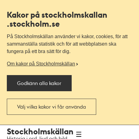
Kakor på stockholmskallan
.stockholm.se
På Stockholmskällan använder vi kakor, cookies, för att
sammanställa statistik och för att webbplatsen ska
fungera på ett bra sätt för dig.
Om kakor på Stockholmskällan
Godkänn alla kakor
Välj vilka kakor vi får använda
Till
Till
Stockholmskällan
navigationen
huvudinnehållet
Historia i ord, ljud och bild