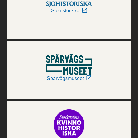
Sjöhistoriska
Spårvägsmuseet