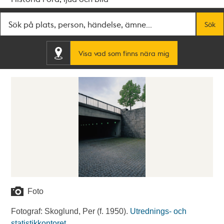
Fritextsök
Sök
Visa vad som finns nära mig
Foto
Fotograf: Skoglund, Per (f. 1950).
Utrednings- och
statistikkontoret