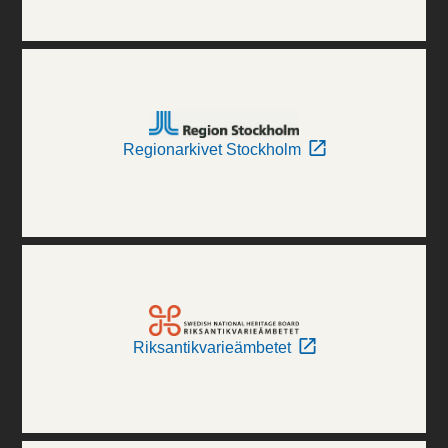
Regionarkivet Stockholm
Riksantikvarieämbetet