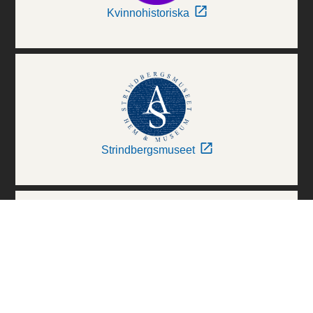
Kvinnohistoriska
Strindbergsmuseet
Thielska Galleriet