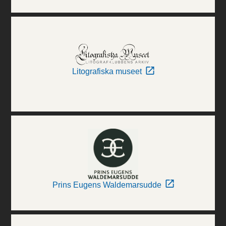
Litografiska museet
Prins Eugens Waldemarsudde