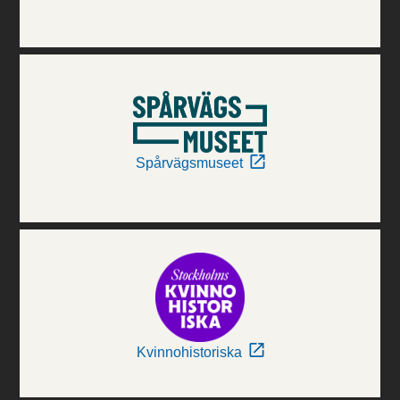
Spårvägsmuseet
Kvinnohistoriska