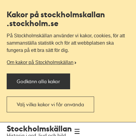
Kakor på stockholmskallan
.stockholm.se
På Stockholmskällan använder vi kakor, cookies, för att
sammanställa statistik och för att webbplatsen ska
fungera på ett bra sätt för dig.
Om kakor på Stockholmskällan
Godkänn alla kakor
Välj vilka kakor vi får använda
Till
Till
Stockholmskällan
navigationen
huvudinnehållet
Historia i ord, ljud och bild