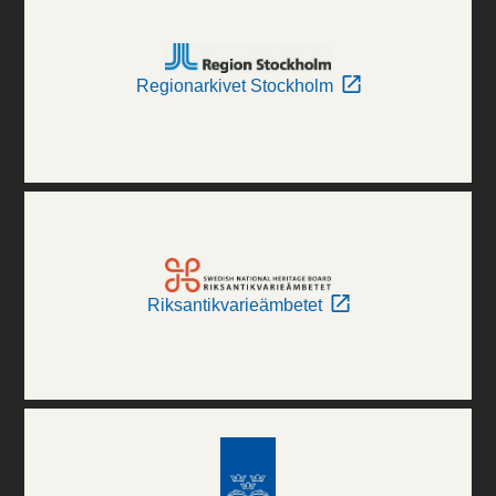
Regionarkivet Stockholm
Riksantikvarieämbetet