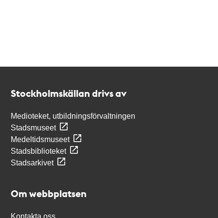
Kontakt
Stockholmskällan
Stockholmskällan drivs av
Medioteket, utbildningsförvaltningen
Stadsmuseet
Medeltidsmuseet
Stadsbiblioteket
Stadsarkivet
Om webbplatsen
Kontakta oss