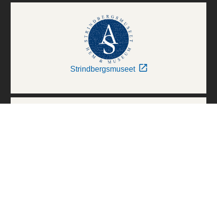
Strindbergsmuseet
Thielska Galleriet