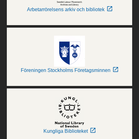
Arbetarrörelsens arkiv och bibliotek
Föreningen Stockholms Företagsminnen
Kungliga Biblioteket