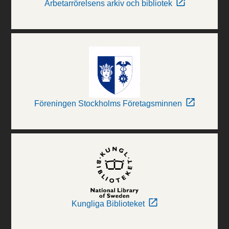
Arbetarrörelsens arkiv och bibliotek
Föreningen Stockholms Företagsminnen
Kungliga Biblioteket