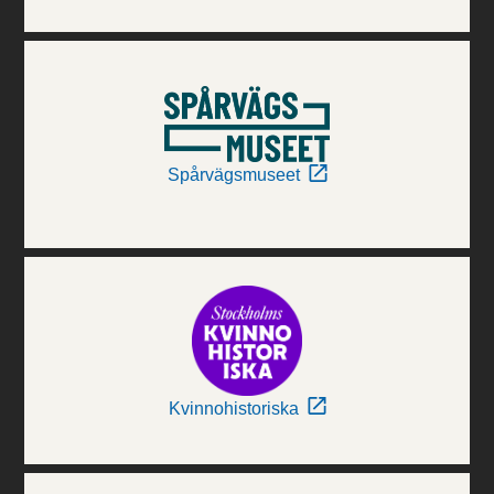
Spårvägsmuseet
Kvinnohistoriska