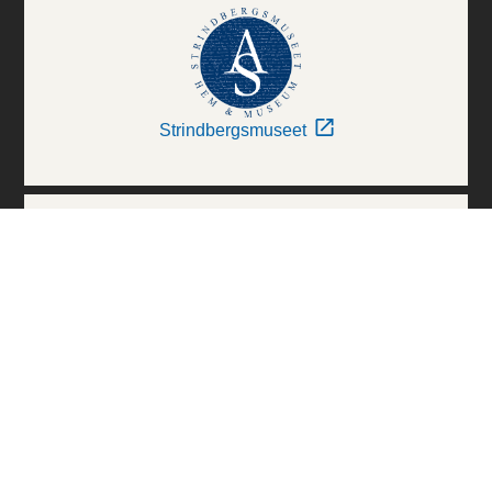
Strindbergsmuseet
Thielska Galleriet