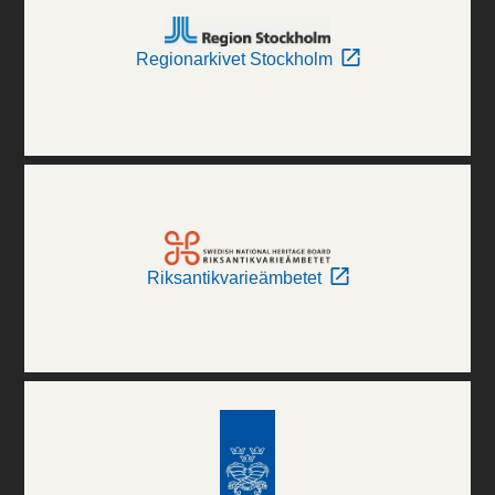
Regionarkivet Stockholm
Riksantikvarieämbetet