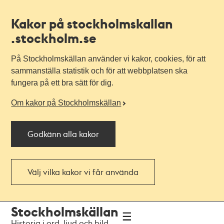
Kakor på stockholmskallan
.stockholm.se
På Stockholmskällan använder vi kakor, cookies, för att
sammanställa statistik och för att webbplatsen ska
fungera på ett bra sätt för dig.
Om kakor på Stockholmskällan
Godkänn alla kakor
Välj vilka kakor vi får använda
Till
Till
Stockholmskällan
navigationen
huvudinnehållet
Historia i ord, ljud och bild