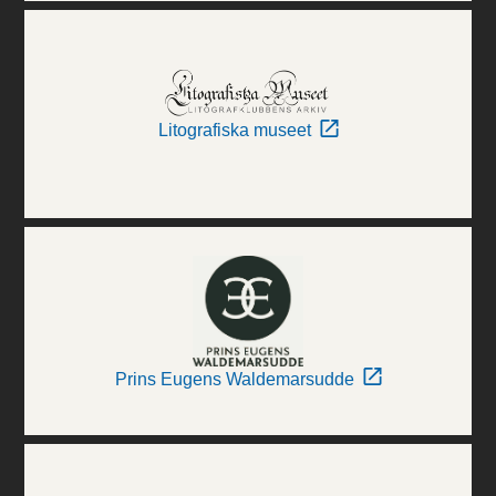
Litografiska museet
Prins Eugens Waldemarsudde