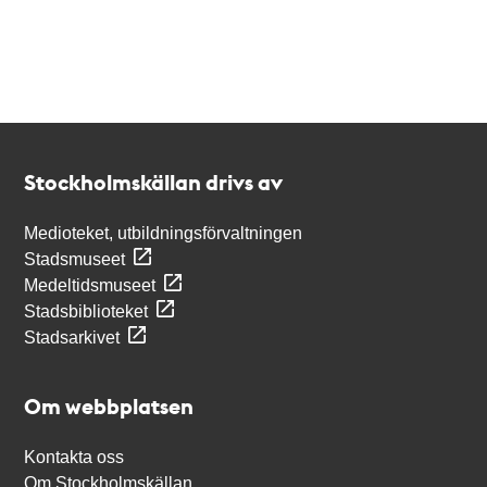
Kontakt
Stockholmskällan
Stockholmskällan drivs av
Medioteket, utbildningsförvaltningen
Stadsmuseet
Medeltidsmuseet
Stadsbiblioteket
Stadsarkivet
Om webbplatsen
Kontakta oss
Om Stockholmskällan