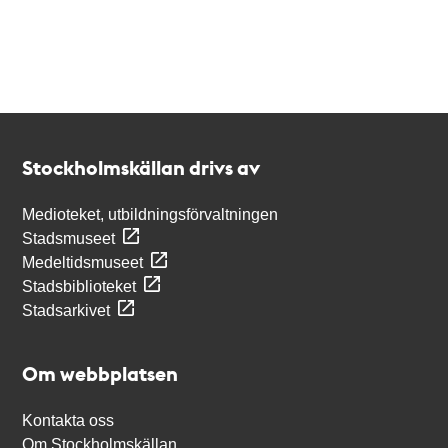
Kontakt
Stockholmskällan
Stockholmskällan drivs av
Medioteket, utbildningsförvaltningen
Stadsmuseet
Medeltidsmuseet
Stadsbiblioteket
Stadsarkivet
Om webbplatsen
Kontakta oss
Om Stockholmskällan