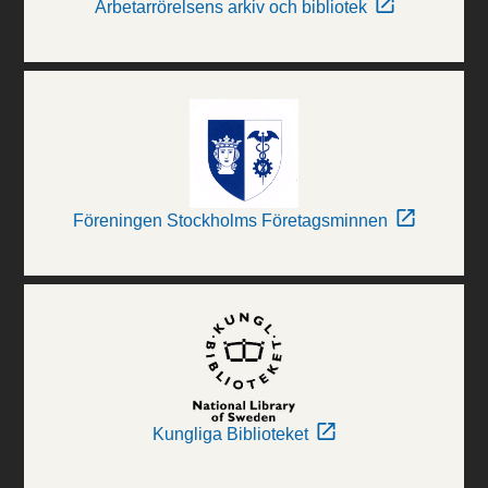
Arbetarrörelsens arkiv och bibliotek
Föreningen Stockholms Företagsminnen
Kungliga Biblioteket