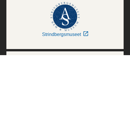
Strindbergsmuseet
Thielska Galleriet