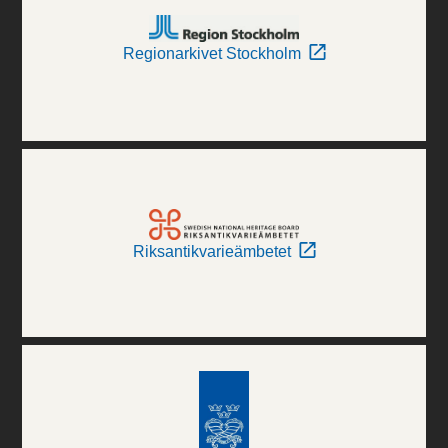
Regionarkivet Stockholm
Riksantikvarieämbetet