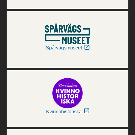
Spårvägsmuseet
Kvinnohistoriska