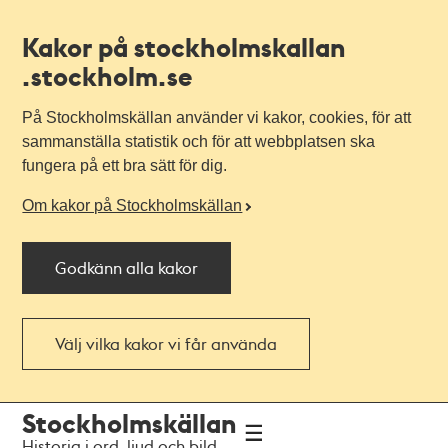
Kakor på stockholmskallan
.stockholm.se
På Stockholmskällan använder vi kakor, cookies, för att
sammanställa statistik och för att webbplatsen ska
fungera på ett bra sätt för dig.
Om kakor på Stockholmskällan
Godkänn alla kakor
Välj vilka kakor vi får använda
Till
Till
Stockholmskällan
navigationen
huvudinnehållet
Historia i ord, ljud och bild