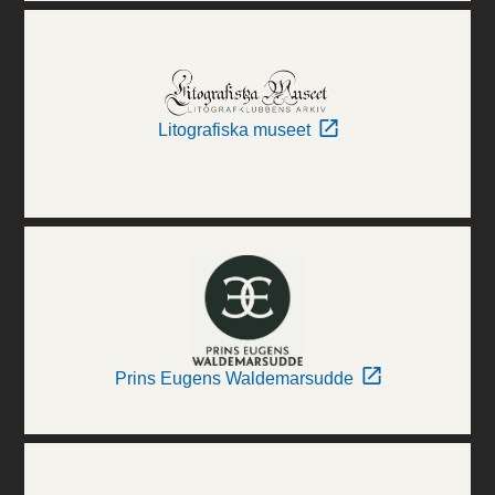
Litografiska museet
Prins Eugens Waldemarsudde