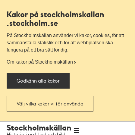
Kakor på stockholmskallan
.stockholm.se
På Stockholmskällan använder vi kakor, cookies, för att
sammanställa statistik och för att webbplatsen ska
fungera på ett bra sätt för dig.
Om kakor på Stockholmskällan
Godkänn alla kakor
Välj vilka kakor vi får använda
Till
Till
Stockholmskällan
navigationen
huvudinnehållet
Historia i ord, ljud och bild