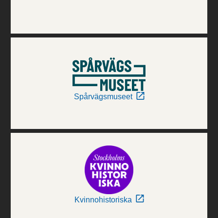
Spårvägsmuseet
Kvinnohistoriska