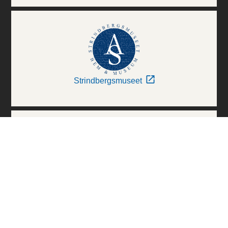
Strindbergsmuseet
Thielska Galleriet