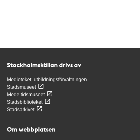
Kontakt
Stockholmskällan
Stockholmskällan drivs av
Medioteket, utbildningsförvaltningen
Stadsmuseet
Medeltidsmuseet
Stadsbiblioteket
Stadsarkivet
Om webbplatsen