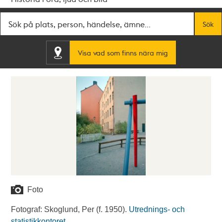
Fritextsök
Sök
Visa vad som finns nära mig
Foto
Fotograf: Skoglund, Per (f. 1950).
Utrednings- och
statistikkontoret