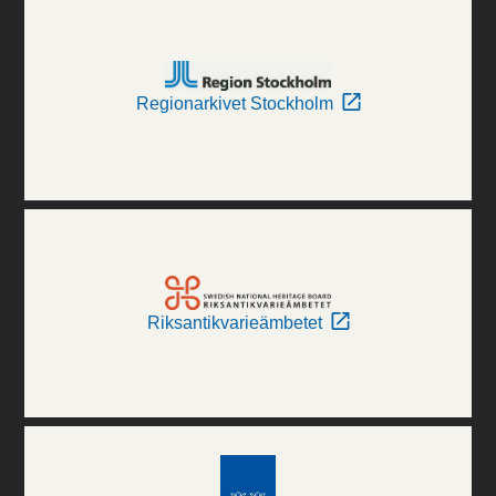
Regionarkivet Stockholm
Riksantikvarieämbetet