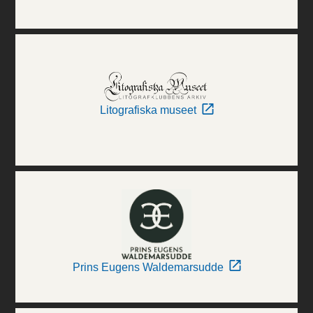
Litografiska museet
Prins Eugens Waldemarsudde