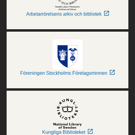
Arbetarrörelsens arkiv och bibliotek
Föreningen Stockholms Företagsminnen
Kungliga Biblioteket