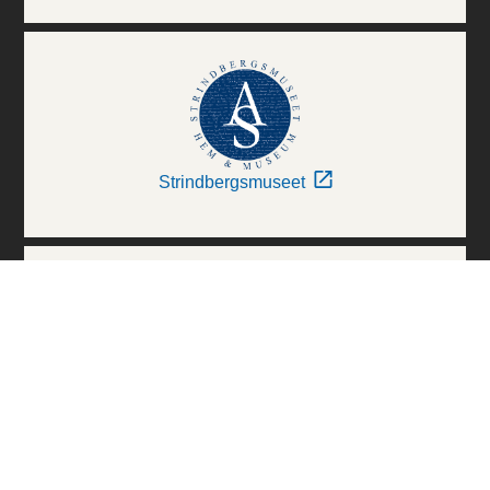
Strindbergsmuseet
Thielska Galleriet