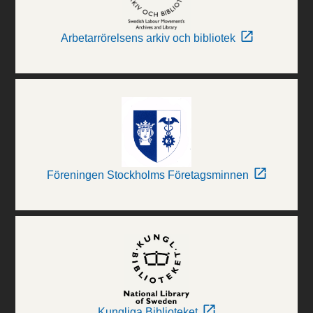
Arbetarrörelsens arkiv och bibliotek
Föreningen Stockholms Företagsminnen
Kungliga Biblioteket