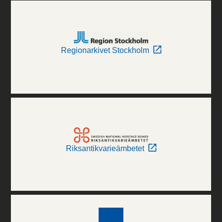
Regionarkivet Stockholm
Riksantikvarieämbetet