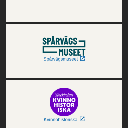
Spårvägsmuseet
Kvinnohistoriska