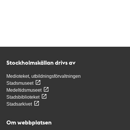
Kontakt
Stockholmskällan
Stockholmskällan drivs av
Medioteket, utbildningsförvaltningen
Stadsmuseet
Medeltidsmuseet
Stadsbiblioteket
Stadsarkivet
Om webbplatsen