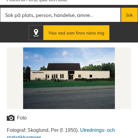
Fritextsök
Sök
Visa vad som finns nära mig
Foto
Fotograf: Skoglund, Per (f. 1950).
Utrednings- och
statistikkontoret