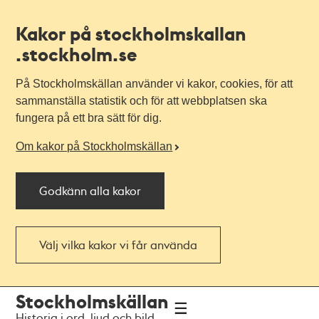
Kakor på stockholmskallan
.stockholm.se
På Stockholmskällan använder vi kakor, cookies, för att
sammanställa statistik och för att webbplatsen ska
fungera på ett bra sätt för dig.
Om kakor på Stockholmskällan
Godkänn alla kakor
Välj vilka kakor vi får använda
Till
Till
Stockholmskällan
navigationen
huvudinnehållet
Historia i ord, ljud och bild