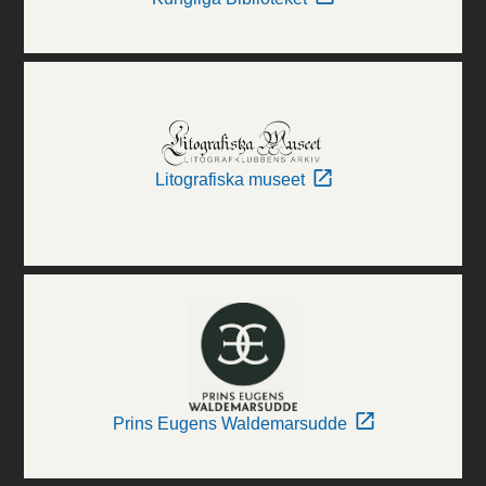
Litografiska museet
Prins Eugens Waldemarsudde