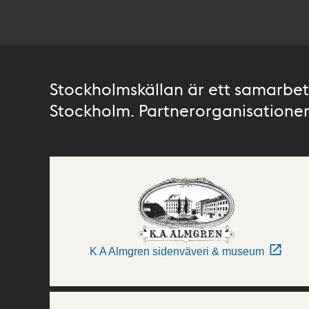
Stockholmskällan är ett samarbete
Stockholm. Partnerorganisationer 
K A Almgren sidenväveri & museum