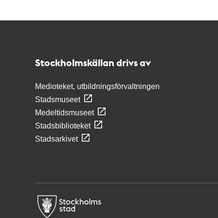
Kontakt
Stockholmskällan
Stockholmskällan drivs av
Medioteket, utbildningsförvaltningen
Stadsmuseet
Medeltidsmuseet
Stadsbiblioteket
Stadsarkivet