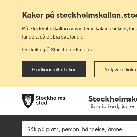
Kakor på stockholmskallan
.st
På Stockholmskällan använder vi kakor, cookies, för a
fungera på ett bra sätt för dig.
Om kakor på Stockholmskällan
Godkänn alla kakor
Välj vilka kak
Till
Till
Stockholmsk
navigationen
huvudinnehållet
Historia i ord, ljud oc
Fritextsök