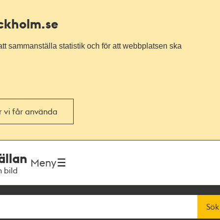
ockholm.se
tt sammanställa statistik och för att webbplatsen ska
or vi får använda
ällan
Meny
h bild
Sök