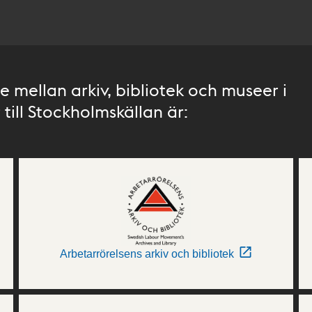
 mellan arkiv, bibliotek och museer i
till Stockholmskällan är:
Arbetarrörelsens arkiv och bibliotek