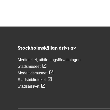
Kontakt
Stockholmskällan
Stockholmskällan drivs av
Medioteket, utbildningsförvaltningen
Stadsmuseet
Medeltidsmuseet
Stadsbiblioteket
Stadsarkivet