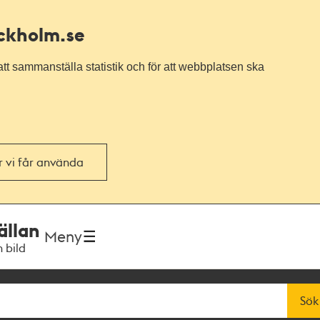
ockholm.se
tt sammanställa statistik och för att webbplatsen ska
or vi får använda
ällan
Meny
h bild
Sök