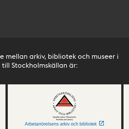
 mellan arkiv, bibliotek och museer i
till Stockholmskällan är:
Arbetarrörelsens arkiv och bibliotek