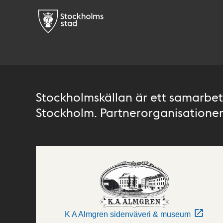
Stockholmskällan är ett samarbete
Stockholm. Partnerorganisationer 
K A Almgren sidenväveri & museum