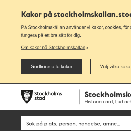
Kakor på stockholmskallan
.st
På Stockholmskällan använder vi kakor, cookies, för a
fungera på ett bra sätt för dig.
Om kakor på Stockholmskällan
Godkänn alla kakor
Välj vilka kak
Till
Till
Stockholmsk
navigationen
huvudinnehållet
Historia i ord, ljud oc
Fritextsök