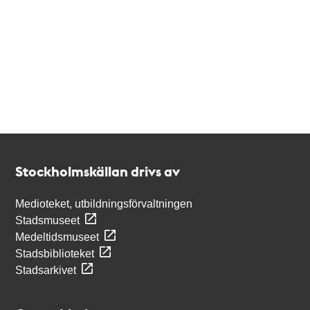
Kontakt
Stockholmskällan
Stockholmskällan drivs av
Medioteket, utbildningsförvaltningen
Stadsmuseet
Medeltidsmuseet
Stadsbiblioteket
Stadsarkivet