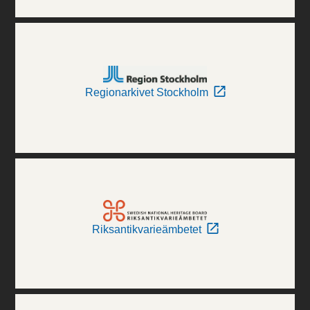
Regionarkivet Stockholm
Riksantikvarieämbetet