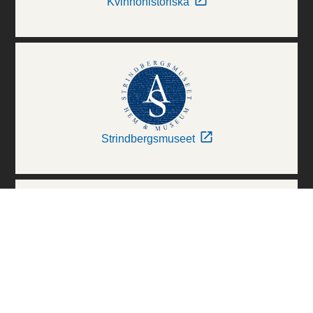
Kvinnohistoriska
Strindbergsmuseet
Thielska Galleriet