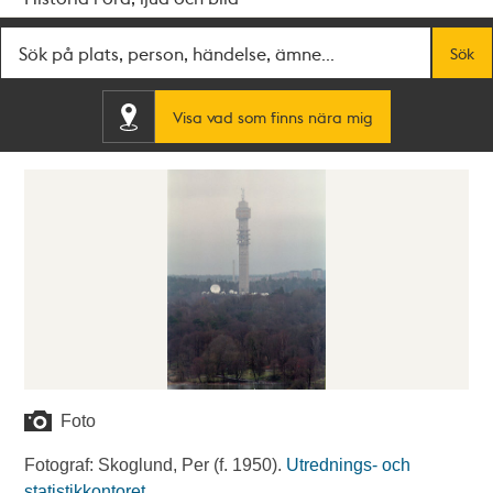
Fritextsök
Sök
Visa vad som finns nära mig
Foto
Fotograf: Skoglund, Per (f. 1950).
Utrednings- och
statistikkontoret