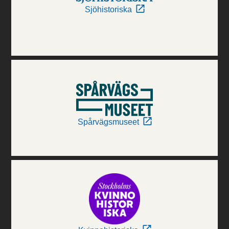
Sjöhistoriska
Spårvägsmuseet