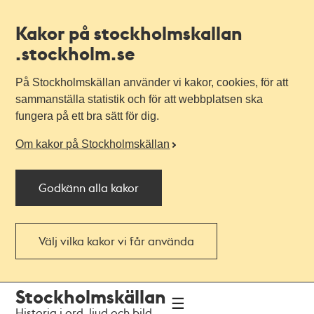
Kakor på stockholmskallan
.stockholm.se
På Stockholmskällan använder vi kakor, cookies, för att
sammanställa statistik och för att webbplatsen ska
fungera på ett bra sätt för dig.
Om kakor på Stockholmskällan
Godkänn alla kakor
Välj vilka kakor vi får använda
Till
Till
Stockholmskällan
navigationen
huvudinnehållet
Historia i ord, ljud och bild