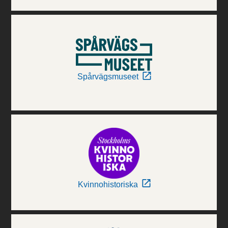
Spårvägsmuseet
Kvinnohistoriska