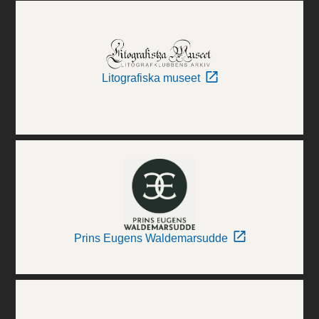
Litografiska museet
Prins Eugens Waldemarsudde