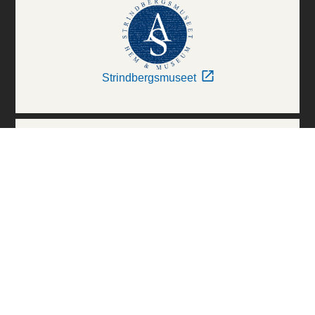
Strindbergsmuseet
Thielska Galleriet