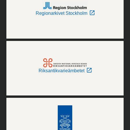
Regionarkivet Stockholm
Riksantikvarieämbetet