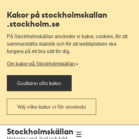
Kakor på stockholmskallan
.stockholm.se
På Stockholmskällan använder vi kakor, cookies, för att
sammanställa statistik och för att webbplatsen ska
fungera på ett bra sätt för dig.
Om kakor på Stockholmskällan
Godkänn alla kakor
Välj vilka kakor vi får använda
Till
Till
Stockholmskällan
navigationen
huvudinnehållet
Historia i ord, ljud och bild