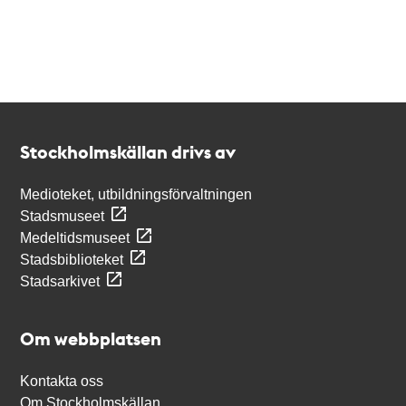
Kontakt
Stockholmskällan
Stockholmskällan drivs av
Medioteket, utbildningsförvaltningen
Stadsmuseet
Medeltidsmuseet
Stadsbiblioteket
Stadsarkivet
Om webbplatsen
Kontakta oss
Om Stockholmskällan