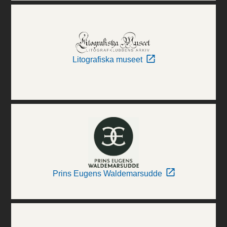
Litografiska museet
Prins Eugens Waldemarsudde