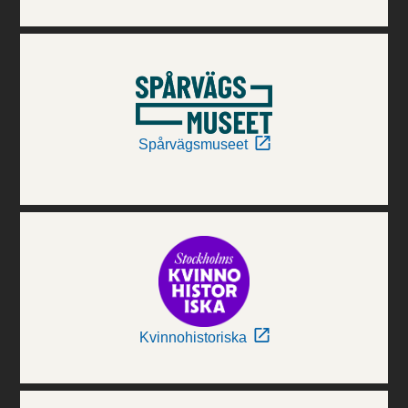
Spårvägsmuseet
Kvinnohistoriska