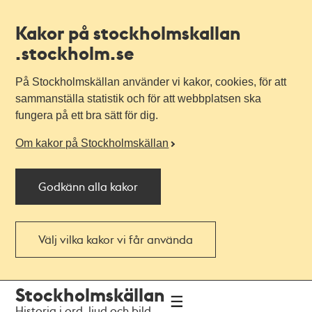
Kakor på stockholmskallan
.stockholm.se
På Stockholmskällan använder vi kakor, cookies, för att
sammanställa statistik och för att webbplatsen ska
fungera på ett bra sätt för dig.
Om kakor på Stockholmskällan
Godkänn alla kakor
Välj vilka kakor vi får använda
Till
Till
Stockholmskällan
navigationen
huvudinnehållet
Historia i ord, ljud och bild