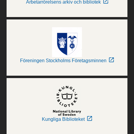
Arbetarrörelsens arkiv och bibliotek
Föreningen Stockholms Företagsminnen
Kungliga Biblioteket