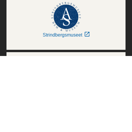
Strindbergsmuseet
Thielska Galleriet