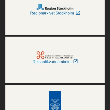
Regionarkivet Stockholm
Riksantikvarieämbetet