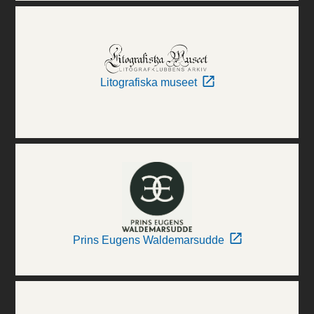
Litografiska museet
Prins Eugens Waldemarsudde