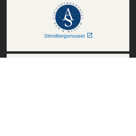
Strindbergsmuseet
Thielska Galleriet