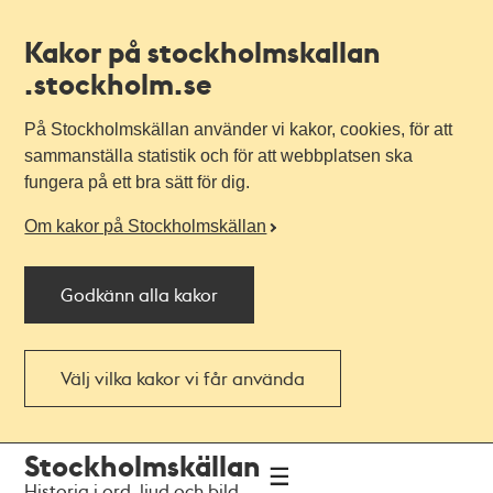
Kakor på stockholmskallan
.stockholm.se
På Stockholmskällan använder vi kakor, cookies, för att
sammanställa statistik och för att webbplatsen ska
fungera på ett bra sätt för dig.
Om kakor på Stockholmskällan
Godkänn alla kakor
Välj vilka kakor vi får använda
Till
Till
Stockholmskällan
navigationen
huvudinnehållet
Historia i ord, ljud och bild