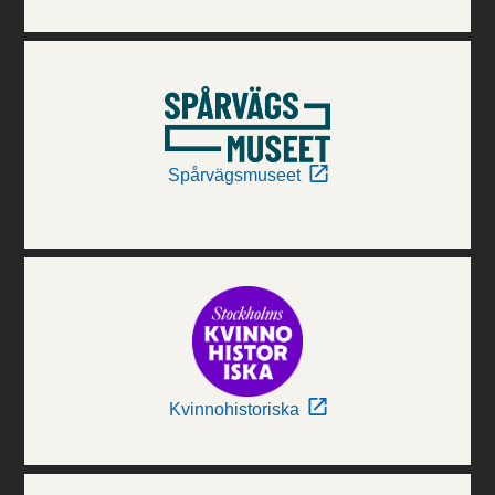
Spårvägsmuseet
Kvinnohistoriska