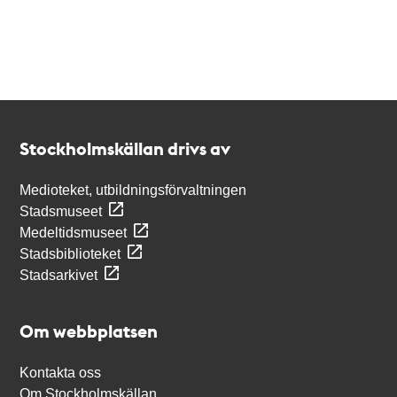
Kontakt
Stockholmskällan
Stockholmskällan drivs av
Medioteket, utbildningsförvaltningen
Stadsmuseet
Medeltidsmuseet
Stadsbiblioteket
Stadsarkivet
Om webbplatsen
Kontakta oss
Om Stockholmskällan