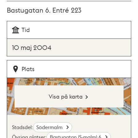
Bastugatan 6. Entré 223
Tid
10 maj 2004
Plats
Visa på karta
Stadsdel:
Södermalm
Övriga platser:
Bastugatan (S-malm) 6