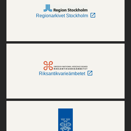
Regionarkivet Stockholm
Riksantikvarieämbetet