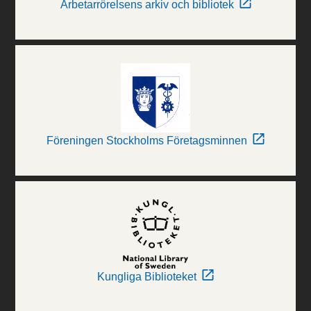
Arbetarrörelsens arkiv och bibliotek
Föreningen Stockholms Företagsminnen
Kungliga Biblioteket