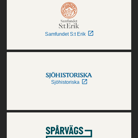
Samfundet S:t Erik
Sjöhistoriska