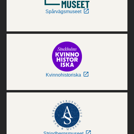
Spårvägsmuseet
Kvinnohistoriska
Strindbergsmuseet