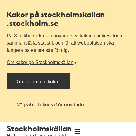
Kakor på stockholmskallan
.stockholm.se
På Stockholmskällan använder vi kakor, cookies, för att
sammanställa statistik och för att webbplatsen ska
fungera på ett bra sätt för dig.
Om kakor på Stockholmskällan
Godkänn alla kakor
Välj vilka kakor vi får använda
Till
Till
Stockholmskällan
navigationen
huvudinnehållet
Historia i ord, ljud och bild