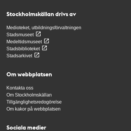
Kontakt
Stockholmskällan
Stockholmskällan drivs av
Medioteket, utbildningsförvaltningen
Stadsmuseet
Medeltidsmuseet
Stadsbiblioteket
Stadsarkivet
Om webbplatsen
Kontakta oss
Om Stockholmskällan
Tillgänglighetsredogörelse
Om kakor på webbplatsen
Sociala medier