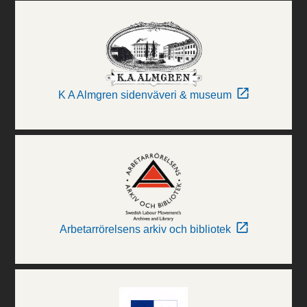
K A Almgren sidenväveri & museum
Arbetarrörelsens arkiv och bibliotek