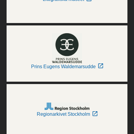
Prins Eugens Waldemarsudde
Regionarkivet Stockholm