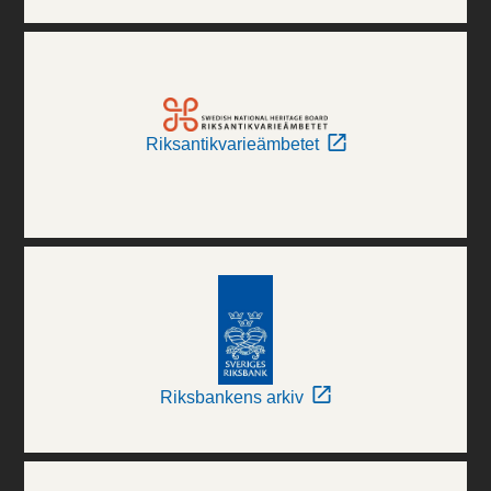
Riksantikvarieämbetet
Riksbankens arkiv