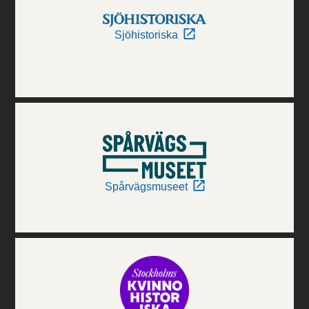
Sjöhistoriska
Spårvägsmuseet