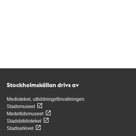
Kontakt
Stockholmskällan
Stockholmskällan drivs av
Medioteket, utbildningsförvaltningen
Stadsmuseet
Medeltidsmuseet
Stadsbiblioteket
Stadsarkivet