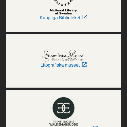
Kungliga Biblioteket
Litografiska museet