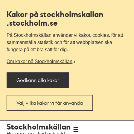
Kakor på stockholmskallan
.stockholm.se
På Stockholmskällan använder vi kakor, cookies, för att
sammanställa statistik och för att webbplatsen ska
fungera på ett bra sätt för dig.
Om kakor på Stockholmskällan
Godkänn alla kakor
Välj vilka kakor vi får använda
Till
Till
Stockholmskällan
navigationen
huvudinnehållet
Historia i ord, ljud och bild