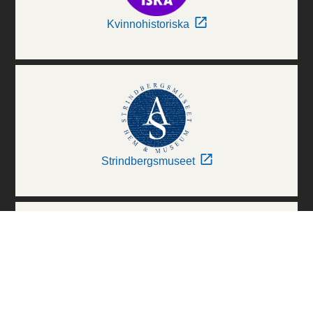
Kvinnohistoriska
Strindbergsmuseet
Thielska Galleriet