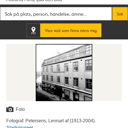
Fritextsök
Sök
Visa vad som finns nära mig
Foto
Fotograf: Petersens, Lennart af (1913-2004).
Stadsmuseet