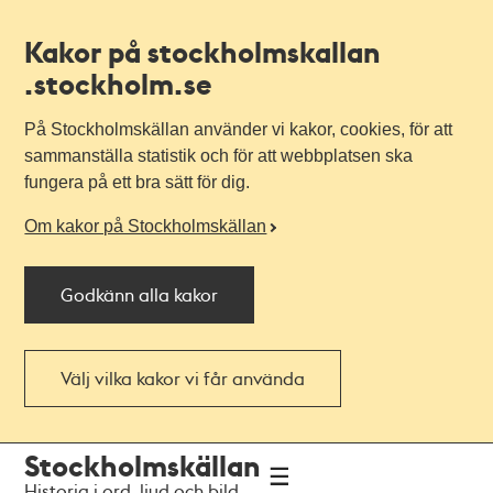
Kakor på stockholmskallan
.stockholm.se
På Stockholmskällan använder vi kakor, cookies, för att
sammanställa statistik och för att webbplatsen ska
fungera på ett bra sätt för dig.
Om kakor på Stockholmskällan
Godkänn alla kakor
Välj vilka kakor vi får använda
Till
Till
Stockholmskällan
navigationen
huvudinnehållet
Historia i ord, ljud och bild