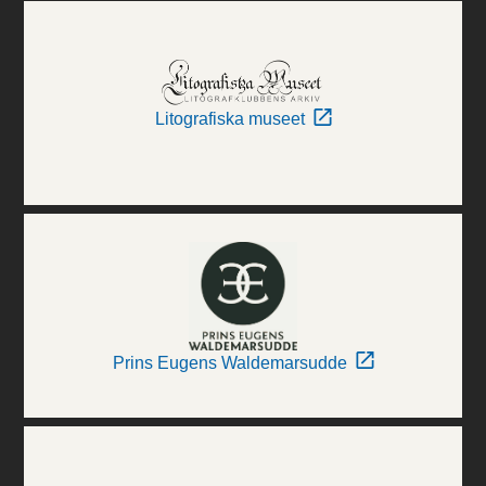
Litografiska museet
Prins Eugens Waldemarsudde