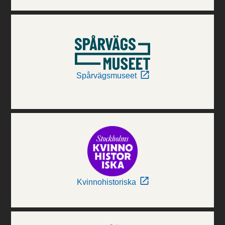
Spårvägsmuseet
Kvinnohistoriska