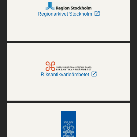
Regionarkivet Stockholm
Riksantikvarieämbetet