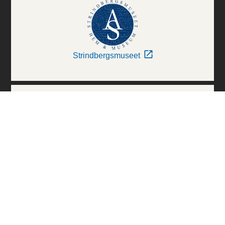
Strindbergsmuseet
Thielska Galleriet