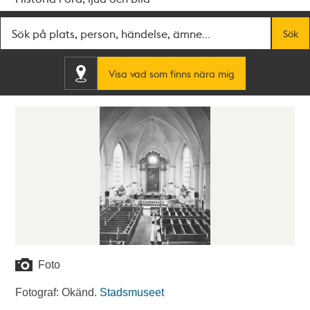
Fritextsök
Sök
Visa vad som finns nära mig
Foto
Fotograf: Okänd.
Stadsmuseet