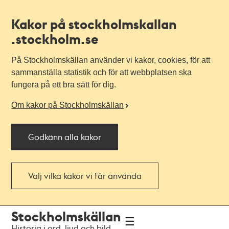
Kakor på stockholmskallan
.stockholm.se
På Stockholmskällan använder vi kakor, cookies, för att
sammanställa statistik och för att webbplatsen ska
fungera på ett bra sätt för dig.
Om kakor på Stockholmskällan
Godkänn alla kakor
Välj vilka kakor vi får använda
Till
Till
Stockholmskällan
navigationen
huvudinnehållet
Historia i ord, ljud och bild