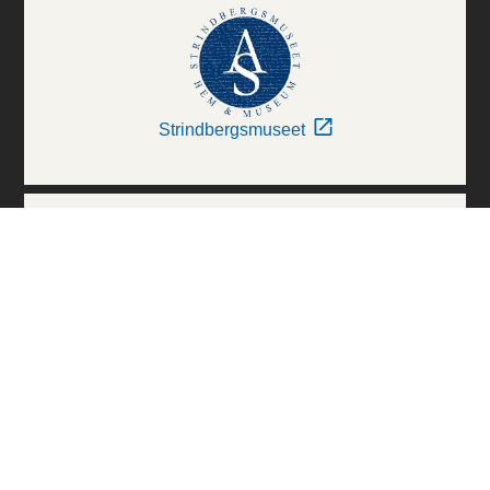
Strindbergsmuseet
Thielska Galleriet