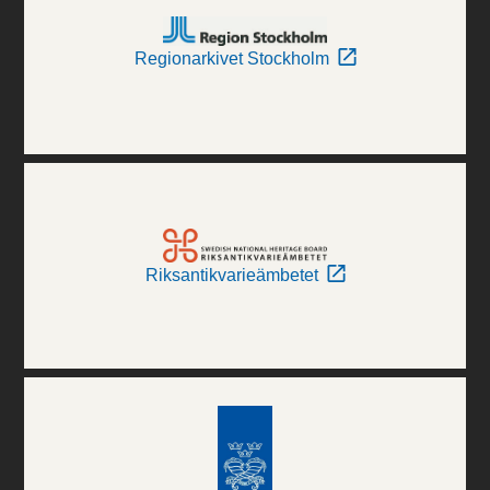
Regionarkivet Stockholm
Riksantikvarieämbetet