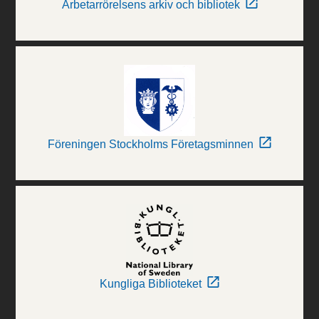
Arbetarrörelsens arkiv och bibliotek
Föreningen Stockholms Företagsminnen
Kungliga Biblioteket