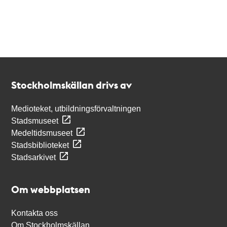
Kontakt
Stockholmskällan
Stockholmskällan drivs av
Medioteket, utbildningsförvaltningen
Stadsmuseet
Medeltidsmuseet
Stadsbiblioteket
Stadsarkivet
Om webbplatsen
Kontakta oss
Om Stockholmskällan