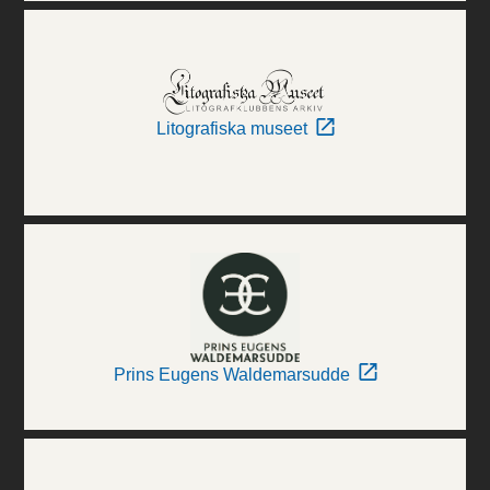
Litografiska museet
Prins Eugens Waldemarsudde