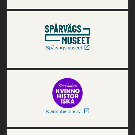
Spårvägsmuseet
Kvinnohistoriska