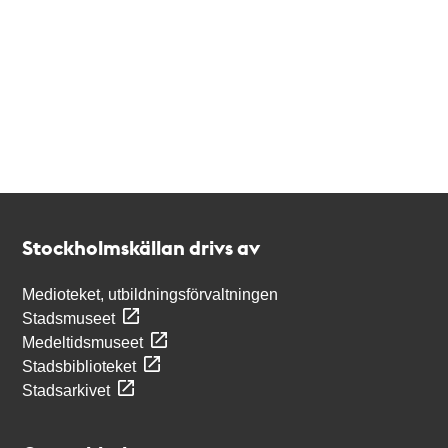
Kontakt
Stockholmskällan
Stockholmskällan drivs av
Medioteket, utbildningsförvaltningen
Stadsmuseet
Medeltidsmuseet
Stadsbiblioteket
Stadsarkivet