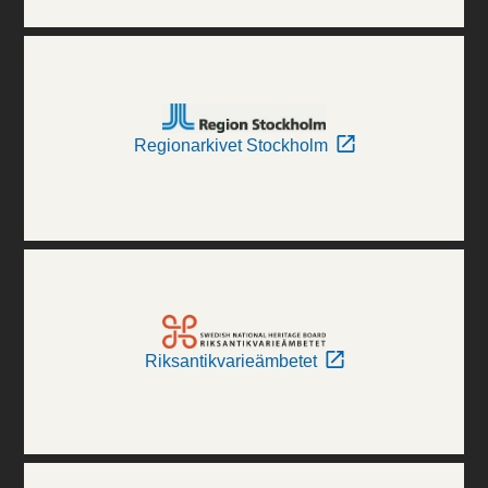
Regionarkivet Stockholm
Riksantikvarieämbetet