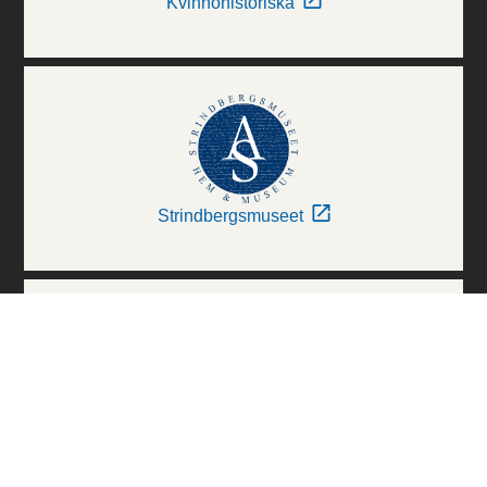
Kvinnohistoriska
Strindbergsmuseet
Thielska Galleriet