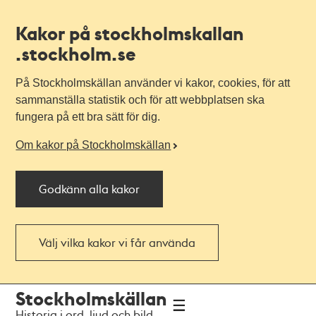
Kakor på stockholmskallan
.stockholm.se
På Stockholmskällan använder vi kakor, cookies, för att
sammanställa statistik och för att webbplatsen ska
fungera på ett bra sätt för dig.
Om kakor på Stockholmskällan
Godkänn alla kakor
Välj vilka kakor vi får använda
Till
Till
Stockholmskällan
navigationen
huvudinnehållet
Historia i ord, ljud och bild