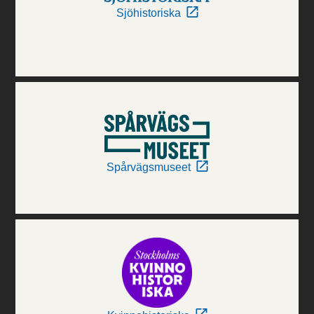
Sjöhistoriska
Spårvägsmuseet