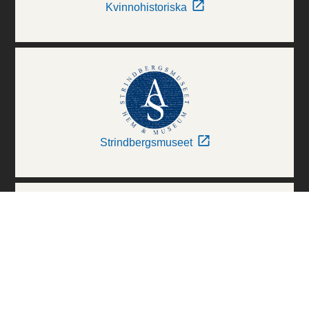
Kvinnohistoriska
Strindbergsmuseet
Thielska Galleriet