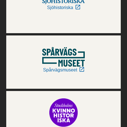
Sjöhistoriska
Spårvägsmuseet