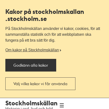
Kakor på stockholmskallan
.stockholm.se
På Stockholmskällan använder vi kakor, cookies, för att
sammanställa statistik och för att webbplatsen ska
fungera på ett bra sätt för dig.
Om kakor på Stockholmskällan
Godkänn alla kakor
Välj vilka kakor vi får använda
Till
Till
Stockholmskällan
navigationen
huvudinnehållet
Historia i ord, ljud och bild