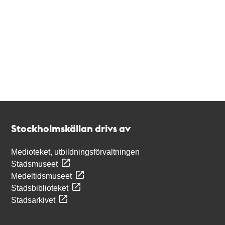
Kontakt
Stockholmskällan
Stockholmskällan drivs av
Medioteket, utbildningsförvaltningen
Stadsmuseet
Medeltidsmuseet
Stadsbiblioteket
Stadsarkivet