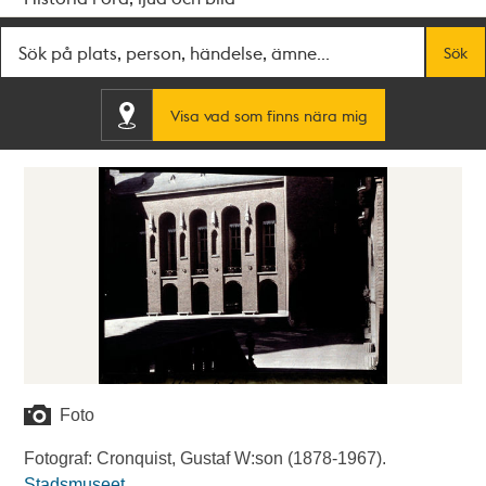
Fritextsök
Sök
Visa vad som finns nära mig
Foto
Fotograf: Cronquist, Gustaf W:son (1878-1967).
Stadsmuseet