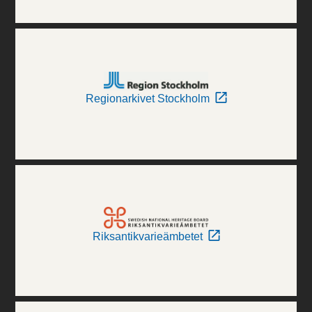
Regionarkivet Stockholm
Riksantikvarieämbetet