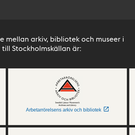
 mellan arkiv, bibliotek och museer i
till Stockholmskällan är:
Arbetarrörelsens arkiv och bibliotek