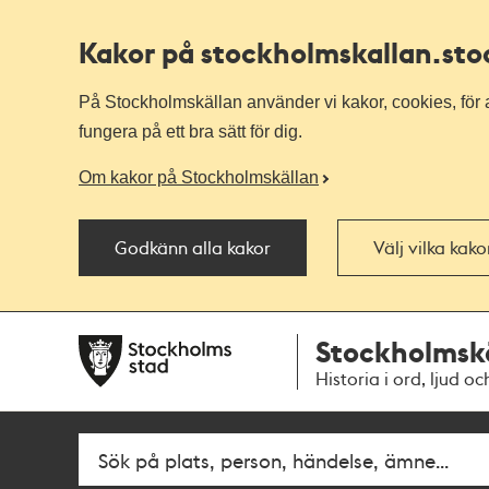
Kakor på stockholmskallan
.st
På Stockholmskällan använder vi kakor, cookies, för a
fungera på ett bra sätt för dig.
Om kakor på Stockholmskällan
Godkänn alla kakor
Välj vilka kak
Till
Till
Stockholmsk
navigationen
huvudinnehållet
Historia i ord, ljud oc
Fritextsök