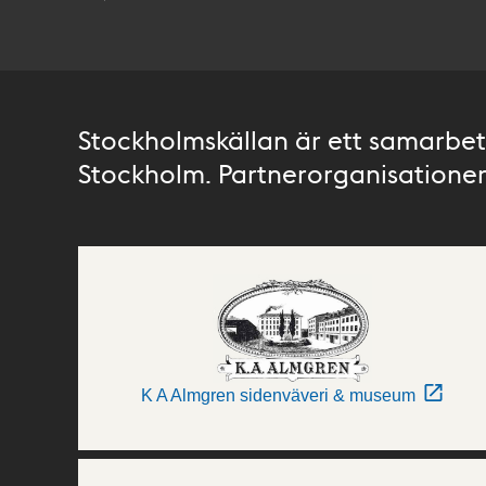
Stockholmskällan är ett samarbete
Stockholm. Partnerorganisationer 
K A Almgren sidenväveri & museum