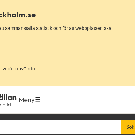
ockholm.se
tt sammanställa statistik och för att webbplatsen ska
or vi får använda
ällan
Meny
h bild
Sök