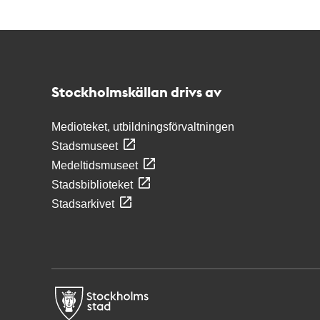
Kontakt
Stockholmskällan
Stockholmskällan drivs av
Medioteket, utbildningsförvaltningen
Stadsmuseet
Medeltidsmuseet
Stadsbiblioteket
Stadsarkivet