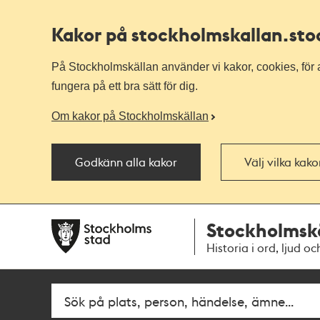
Kakor på stockholmskallan
.st
På Stockholmskällan använder vi kakor, cookies, för a
fungera på ett bra sätt för dig.
Om kakor på Stockholmskällan
Godkänn alla kakor
Välj vilka kak
Till
Till
Stockholmsk
navigationen
huvudinnehållet
Historia i ord, ljud oc
Fritextsök