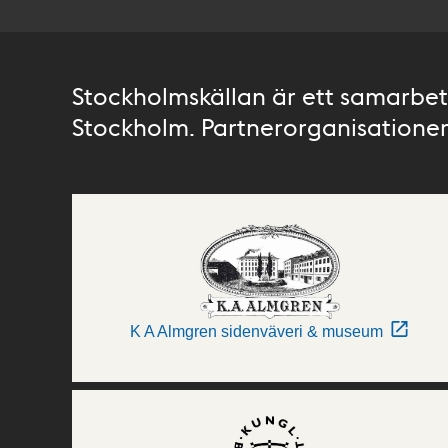
Stockholmskällan är ett samarbete
Stockholm. Partnerorganisationer 
K A Almgren sidenväveri & museum