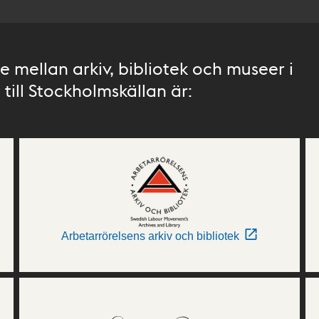
 mellan arkiv, bibliotek och museer i
till Stockholmskällan är:
Arbetarrörelsens arkiv och bibliotek