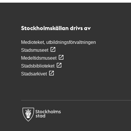
Kontakt
Stockholmskällan
Stockholmskällan drivs av
Medioteket, utbildningsförvaltningen
Stadsmuseet
Medeltidsmuseet
Stadsbiblioteket
Stadsarkivet