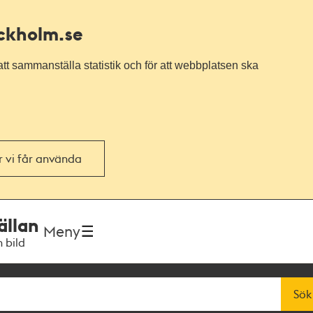
ockholm.se
tt sammanställa statistik och för att webbplatsen ska
or vi får använda
ällan
Meny
h bild
Sök