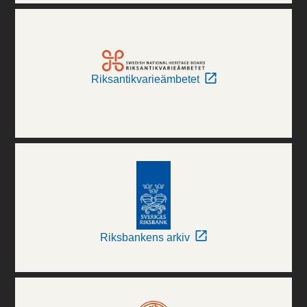
Riksantikvarieämbetet
Riksbankens arkiv