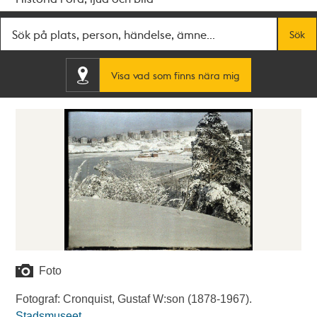
Fritextsök
Sök
Visa vad som finns nära mig
Foto
Fotograf: Cronquist, Gustaf W:son (1878-1967).
Stadsmuseet