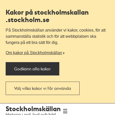
Kakor på stockholmskallan
.stockholm.se
På Stockholmskällan använder vi kakor, cookies, för att
sammanställa statistik och för att webbplatsen ska
fungera på ett bra sätt för dig.
Om kakor på Stockholmskällan
Godkänn alla kakor
Välj vilka kakor vi får använda
Till
Till
Stockholmskällan
navigationen
huvudinnehållet
Historia i ord, ljud och bild