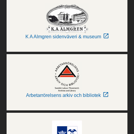
K A Almgren sidenväveri & museum
Arbetarrörelsens arkiv och bibliotek