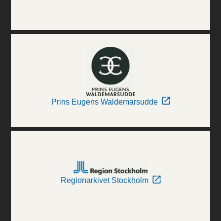
Prins Eugens Waldemarsudde
Regionarkivet Stockholm