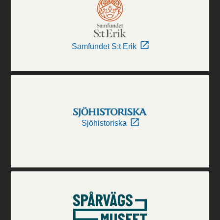
Samfundet S:t Erik
Sjöhistoriska