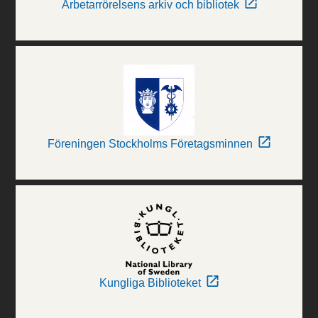
Arbetarrörelsens arkiv och bibliotek
Föreningen Stockholms Företagsminnen
Kungliga Biblioteket