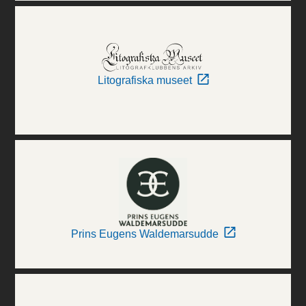
Litografiska museet
Prins Eugens Waldemarsudde