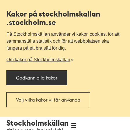
Kakor på stockholmskallan
.stockholm.se
På Stockholmskällan använder vi kakor, cookies, för att
sammanställa statistik och för att webbplatsen ska
fungera på ett bra sätt för dig.
Om kakor på Stockholmskällan
Godkänn alla kakor
Välj vilka kakor vi får använda
Till
Till
Stockholmskällan
navigationen
huvudinnehållet
Historia i ord, ljud och bild