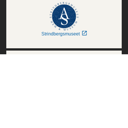
Strindbergsmuseet
Thielska Galleriet