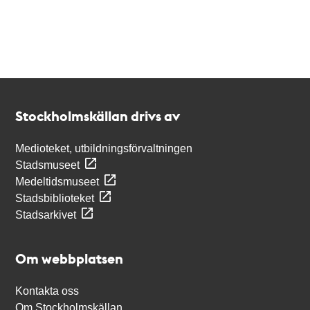
Kontakt
Stockholmskällan
Stockholmskällan drivs av
Medioteket, utbildningsförvaltningen
Stadsmuseet
Medeltidsmuseet
Stadsbiblioteket
Stadsarkivet
Om webbplatsen
Kontakta oss
Om Stockholmskällan