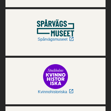
Spårvägsmuseet
Kvinnohistoriska