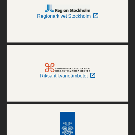
Regionarkivet Stockholm
Riksantikvarieämbetet