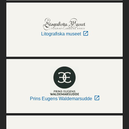
Litografiska museet
Prins Eugens Waldemarsudde