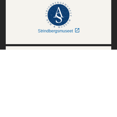
Strindbergsmuseet
Thielska Galleriet