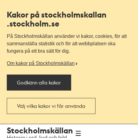
Kakor på stockholmskallan
.stockholm.se
På Stockholmskällan använder vi kakor, cookies, för att
sammanställa statistik och för att webbplatsen ska
fungera på ett bra sätt för dig.
Om kakor på Stockholmskällan
Godkänn alla kakor
Välj vilka kakor vi får använda
Till
Till
Stockholmskällan
navigationen
huvudinnehållet
Historia i ord, ljud och bild