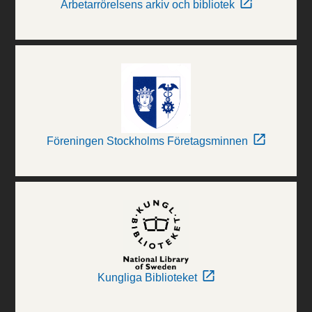
Arbetarrörelsens arkiv och bibliotek
Föreningen Stockholms Företagsminnen
Kungliga Biblioteket