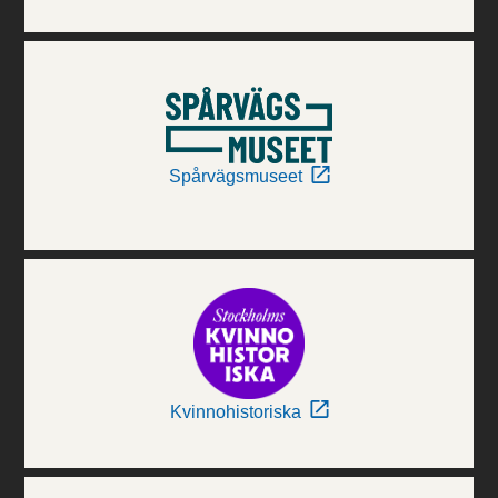
Spårvägsmuseet
Kvinnohistoriska