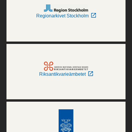
Regionarkivet Stockholm
Riksantikvarieämbetet