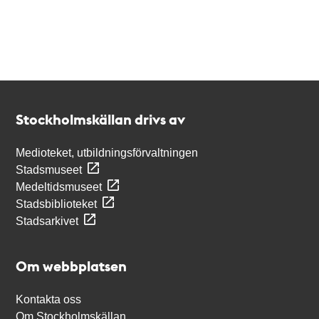
Kontakt
Stockholmskällan
Stockholmskällan drivs av
Medioteket, utbildningsförvaltningen
Stadsmuseet
Medeltidsmuseet
Stadsbiblioteket
Stadsarkivet
Om webbplatsen
Kontakta oss
Om Stockholmskällan